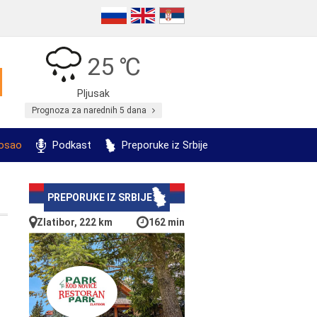
25 ℃
Pljusak
Prognoza za narednih 5 dana
posao
Podkast
Preporuke iz Srbije
PREPORUKE IZ SRBIJE
Zlatibor, 222 km
162 min