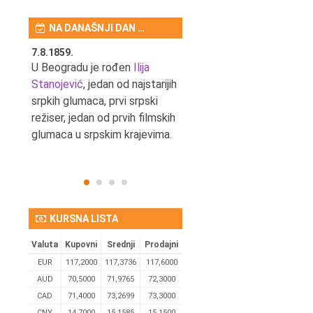
NA DANAŠNJI DAN …
7.8.1859.
7.8.1855.
tić,
U Beogradu je rođen
Ilija
U Beogradu je rođen Svetis
Stanojević
, jedan od najstarijih
Dinulović, pozorišni glumac 
srpkih glumaca, prvi srpski
reditelj.
režiser, jedan od prvih filmskih
glumaca u srpskim krajevima.
KURSNA LISTA
Valuta
Kupovni
Srednji
Prodajni
EUR
117,2000
117,3736
117,6000
AUD
70,5000
71,9765
72,3000
CAD
71,4000
73,2699
73,3000
CNY
14,7000
15,1585
15,1500