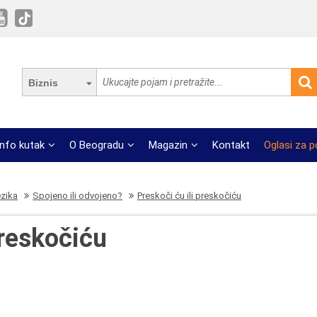
Biznis
Info kutak
O Beogradu
Magazin
Kontakt
Oglasi za 
ezika
Spojeno ili odvojeno?
Preskoči ću ili preskočiću
preskočiću