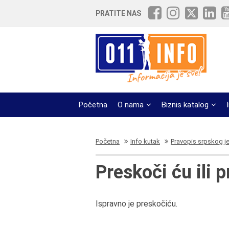
PRATITE NAS
Početna
O nama
Biznis katalog
Početna
Info kutak
Pravopis srpskog j
Preskoči ću ili 
Ispravno je preskočiću.