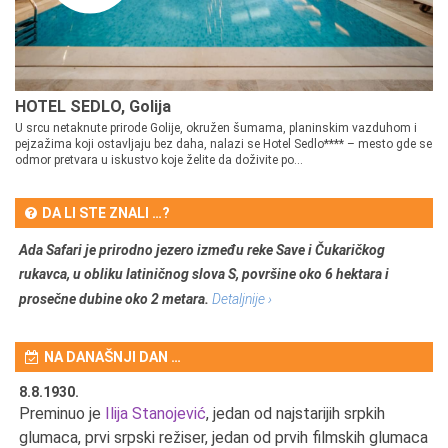
HOTEL SEDLO, Golija
U srcu netaknute prirode Golije, okružen šumama, planinskim vazduhom i
pejzažima koji ostavljaju bez daha, nalazi se Hotel Sedlo**** – mesto gde se
odmor pretvara u iskustvo koje želite da doživite po...
DA LI STE ZNALI …?
Ada Safari je prirodno jezero između reke Save i Čukaričkog
rukavca, u obliku latiničnog slova S, površine oko 6 hektara i
prosečne dubine oko 2 metara.
Detaljnije ›
NA DANAŠNJI DAN …
8.8.1930.
8.
Preminuo je
Ilija Stanojević
, jedan od najstarijih srpkih
U 
u
glumaca, prvi srpski režiser, jedan od prvih filmskih glumaca