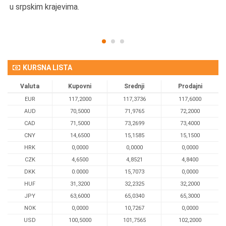
u srpskim krajevima.
KURSNA LISTA
Valuta
Kupovni
Srednji
Prodajni
EUR
117,2000
117,3736
117,6000
AUD
70,5000
71,9765
72,2000
CAD
71,5000
73,2699
73,4000
CNY
14,6500
15,1585
15,1500
HRK
0,0000
0,0000
0,0000
CZK
4,6500
4,8521
4,8400
DKK
0.0000
15,7073
0,0000
HUF
31,3200
32,2325
32,2000
JPY
63,6000
65,0340
65,3000
NOK
0,0000
10,7267
0,0000
USD
100,5000
101,7565
102,2000