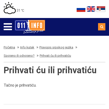
31 ℃
Početna
Info kutak
Pravopis srpskog jezika
Spojeno ili odvojeno?
Prihvati ću ili prihvatiću
Prihvati ću ili prihvatiću
Tačno je prihvatiću.