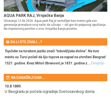
AQUA PARK RAJ, Vrnjačka Banja
Otvaranje 12.06.2026. Aqua park Raj je osmišljen kao mesto gde sve
generacije pronalaze svoj način da uživaju – od igre do potpunog opuštanja.
Na impresivnoj površini u srcu Vrnjačka Banja prostire...
DA LI STE ZNALI …?
Topčider na turskom jeziku znači "tobodžijska dolina". Na tom
mestu su Turci počeli da liju topove za napad na utvrđeni Beograd
1521. godine. Knez Miloš Obrenović je 1831. godine z...
Detaljnije ›
NA DANAŠNJI DAN …
10.8.1889.
10
U Beogradu je počela izgradnja Svetosavskog doma.
Ut
Om