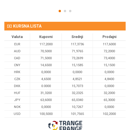
KURSNA LISTA
Valuta
Kupovni
Srednji
Prodajni
EUR
117,2000
117,3736
117,6000
AUD
70,5000
71,9765
72,2000
CAD
71,5000
73,2699
73,4000
CNY
14,6500
15,1585
15,1500
HRK
0,0000
0,0000
0,0000
CZK
4,6500
4,8521
4,8400
DKK
0.0000
15,7073
0,0000
HUF
31,3200
32,2325
32,2000
JPY
63,6000
65,0340
65,3000
NOK
0,0000
10,7267
0,0000
USD
100,5000
101,7565
102,2000