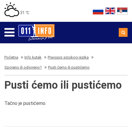
31 ℃
Početna
Info kutak
Pravopis srpskog jezika
Spojeno ili odvojeno?
Pusti ćemo ili pustićemo
Pusti ćemo ili pustićemo
Tačno je pustićemo.