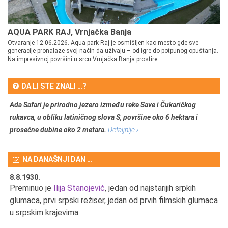
AQUA PARK RAJ, Vrnjačka Banja
Otvaranje 12.06.2026. Aqua park Raj je osmišljen kao mesto gde sve
generacije pronalaze svoj način da uživaju – od igre do potpunog opuštanja.
Na impresivnoj površini u srcu Vrnjačka Banja prostire...
DA LI STE ZNALI …?
Ada Safari je prirodno jezero između reke Save i Čukaričkog
rukavca, u obliku latiničnog slova S, površine oko 6 hektara i
prosečne dubine oko 2 metara.
Detaljnije ›
NA DANAŠNJI DAN …
8.8.1930.
8.
Preminuo je
Ilija Stanojević
, jedan od najstarijih srpkih
U 
u
glumaca, prvi srpski režiser, jedan od prvih filmskih glumaca
u srpskim krajevima.