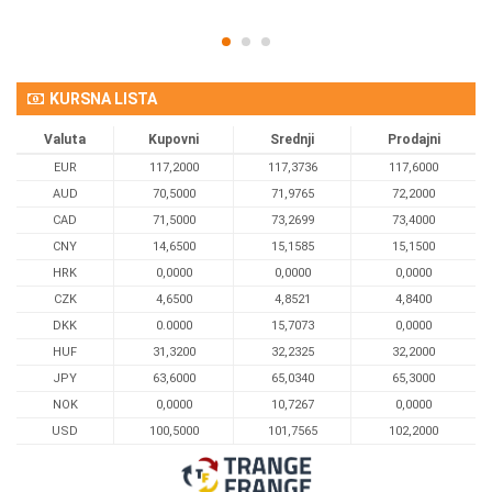
KURSNA LISTA
Valuta
Kupovni
Srednji
Prodajni
EUR
117,2000
117,3736
117,6000
AUD
70,5000
71,9765
72,2000
CAD
71,5000
73,2699
73,4000
CNY
14,6500
15,1585
15,1500
HRK
0,0000
0,0000
0,0000
CZK
4,6500
4,8521
4,8400
DKK
0.0000
15,7073
0,0000
HUF
31,3200
32,2325
32,2000
JPY
63,6000
65,0340
65,3000
NOK
0,0000
10,7267
0,0000
USD
100,5000
101,7565
102,2000