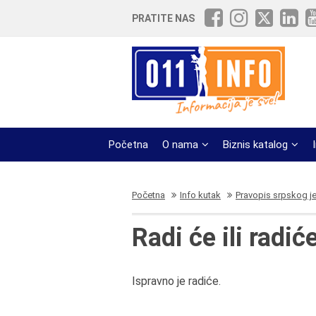
PRATITE NAS
Početna
O nama
Biznis katalog
Početna
Info kutak
Pravopis srpskog j
Radi će ili radić
Ispravno je radiće.