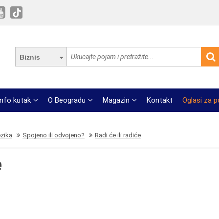
Biznis
Info kutak
O Beogradu
Magazin
Kontakt
Oglasi za 
ezika
Spojeno ili odvojeno?
Radi će ili radiće
e