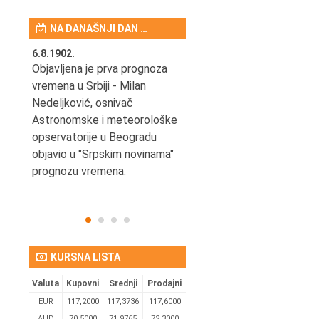
NA DANAŠNJI DAN …
6.8.1902.
6.8.2004.
nović,
Objavljena je prva prognoza
Odigrana je košarkaška
vremena u Srbiji - Milan
prijateljska utakmica izmeđ
ena
Nedeljković, osnivač
SCG i SAD u Beogradskoj
Astronomske i meteorološke
Areni.
opservatorije u Beogradu
objavio u "Srpskim novinama"
prognozu vremena.
KURSNA LISTA
Valuta
Kupovni
Srednji
Prodajni
EUR
117,2000
117,3736
117,6000
AUD
70,5000
71,9765
72,3000