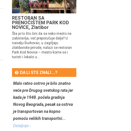
RESTORAN SA
PRENOĆIŠTEM PARK KOD
NOVICE, Zlatibor
Šta je to što čini da se neko mesto ne
zaboravlja, već preporučuje dalje? U
naselju Đurkovac, u zagrljaju
zlatiborske prirode, nalazi se restoran
Park Kod Novice – mesto kome se i
turisti i lokalci u...
DA LI STE ZNALI …?
Malo ratno ostrvo je bilo znatno
veće pre Drugog svetskog rata jer
kada je 1948. počela gradnja
Novog Beograda, pesak sa ostrva
je transportovan na kopno
pomoću velikih transportni...
Detaljnije ›