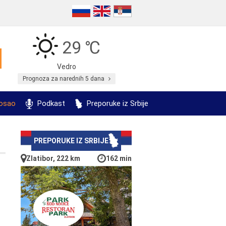
29 ℃
Vedro
Prognoza za narednih 5 dana
posao
Podkast
Preporuke iz Srbije
PREPORUKE IZ SRBIJE
Zlatibor, 222 km
162 min