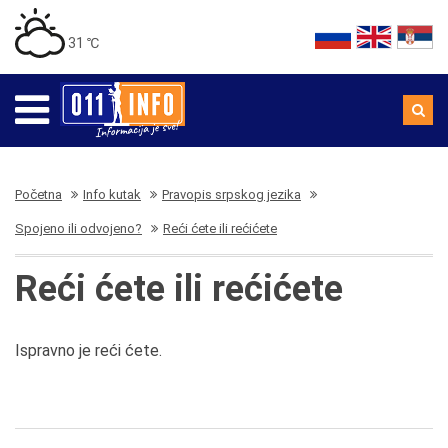
31 ℃
Početna
Info kutak
Pravopis srpskog jezika
Spojeno ili odvojeno?
Reći ćete ili rećićete
Reći ćete ili rećićete
Ispravno je reći ćete.