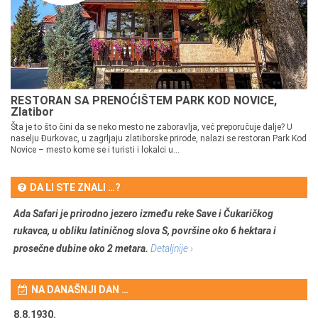
RESTORAN SA PRENOĆIŠTEM PARK KOD NOVICE,
Zlatibor
Šta je to što čini da se neko mesto ne zaboravlja, već preporučuje dalje? U
naselju Đurkovac, u zagrljaju zlatiborske prirode, nalazi se restoran Park Kod
Novice – mesto kome se i turisti i lokalci u...
DA LI STE ZNALI …?
Ada Safari je prirodno jezero između reke Save i Čukaričkog
rukavca, u obliku latiničnog slova S, površine oko 6 hektara i
prosečne dubine oko 2 metara.
Detaljnije ›
NA DANAŠNJI DAN …
8.8.1930.
8.