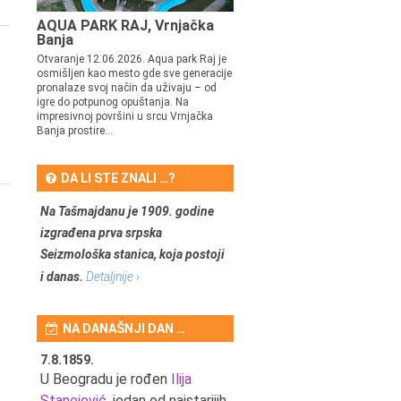
AQUA PARK RAJ, Vrnjačka
Banja
Otvaranje 12.06.2026. Aqua park Raj je
osmišljen kao mesto gde sve generacije
pronalaze svoj način da uživaju – od
igre do potpunog opuštanja. Na
impresivnoj površini u srcu Vrnjačka
Banja prostire...
DA LI STE ZNALI …?
Na Tašmajdanu je 1909. godine
izgrađena prva srpska
Seizmološka stanica, koja postoji
i danas.
Detaljnije ›
NA DANAŠNJI DAN …
7.8.1859.
7.8.1855.
tić,
U Beogradu je rođen
Ilija
U Beogradu je rođen Svetis
Stanojević
, jedan od najstarijih
Dinulović, pozorišni glumac 