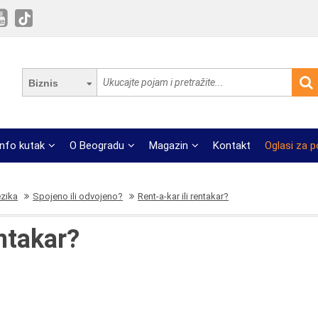
Biznis
Info kutak
O Beogradu
Magazin
Kontakt
Oglasi za 
ezika
Spojeno ili odvojeno?
Rent-a-kar ili rentakar?
entakar?