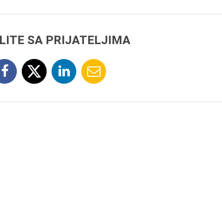
LITE SA PRIJATELJIMA
7.8.2015.
Preminula je Đurđija Cve
pozorišna, filmska i TV