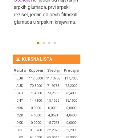
srpkih glumaca, prvi srpski
reditelj.
režiser, jedan od prvih filmskih
glumaca u srpskim krajevima.
KURSNA LISTA
Valuta
Kupovni
Srednji
Prodajni
EUR
117,3000
117,3736
117,7000
AUD
70,5000
71,9765
72,2000
CAD
71,4000
73,2699
73,4000
CNY
14,7100
15,1585
15,1500
HRK
0,0000
0,0000
0,0000
CZK
4,6500
4,8521
4,8400
DKK
0.0000
15,7073
0,0000
HUF
31,3200
32,2325
32,2000
JPY
64,0000
65,0340
65,3000