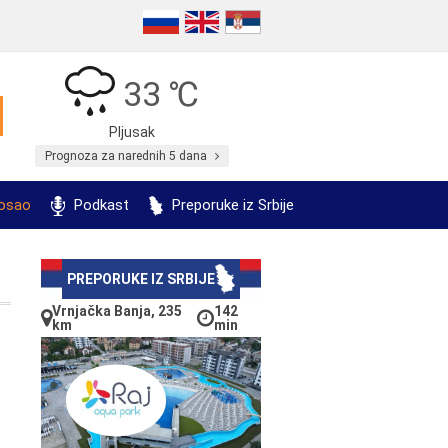
33 ℃
Pljusak
Prognoza za narednih 5 dana
posao
Podkast
Preporuke iz Srbije
PREPORUKE IZ SRBIJE
Vrnjačka Banja, 235
142
km
min