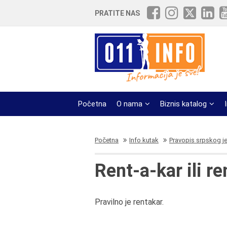
PRATITE NAS
Početna
O nama
Biznis katalog
Početna
Info kutak
Pravopis srpskog j
Rent-a-kar ili r
Pravilno je rentakar.