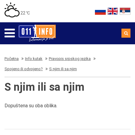
22 ℃
Početna
Info kutak
Pravopis srpskog jezika
Spojeno ili odvojeno?
S njim ili sa njim
S njim ili sa njim
Dopuštena su oba oblika.