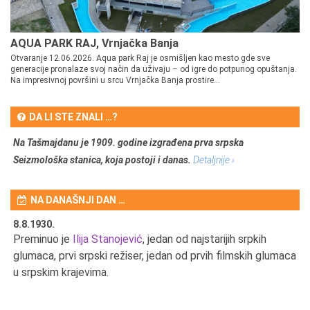
AQUA PARK RAJ, Vrnjačka Banja
Otvaranje 12.06.2026. Aqua park Raj je osmišljen kao mesto gde sve
generacije pronalaze svoj način da uživaju – od igre do potpunog opuštanja.
Na impresivnoj površini u srcu Vrnjačka Banja prostire...
DA LI STE ZNALI …?
Na Tašmajdanu je 1909. godine izgrađena prva srpska
Seizmološka stanica, koja postoji i danas.
Detaljnije ›
NA DANAŠNJI DAN …
8.8.1930.
8.
Preminuo je
Ilija Stanojević
, jedan od najstarijih srpkih
U 
u
glumaca, prvi srpski režiser, jedan od prvih filmskih glumaca
u srpskim krajevima.