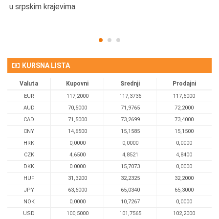
u srpskim krajevima.
KURSNA LISTA
Valuta
Kupovni
Srednji
Prodajni
EUR
117,2000
117,3736
117,6000
AUD
70,5000
71,9765
72,2000
CAD
71,5000
73,2699
73,4000
CNY
14,6500
15,1585
15,1500
HRK
0,0000
0,0000
0,0000
CZK
4,6500
4,8521
4,8400
DKK
0.0000
15,7073
0,0000
HUF
31,3200
32,2325
32,2000
JPY
63,6000
65,0340
65,3000
NOK
0,0000
10,7267
0,0000
USD
100,5000
101,7565
102,2000