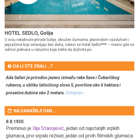
HOTEL SEDLO, Golija
U srcu netaknute prirode Golije, okružen šumama, planinskim vazduhom i
pejzažima koji ostavljaju bez daha, nalazi se Hotel Sedlo**** – mesto gde se
odmor pretvara u iskustvo koje želite da doživite po...
DA LI STE ZNALI …?
Ada Safari je prirodno jezero između reke Save i Čukaričkog
rukavca, u obliku latiničnog slova S, površine oko 6 hektara i
prosečne dubine oko 2 metara.
Detaljnije ›
NA DANAŠNJI DAN …
8.8.1930.
8.
Preminuo je
Ilija Stanojević
, jedan od najstarijih srpkih
U 
u
glumaca, prvi srpski režiser, jedan od prvih filmskih glumaca