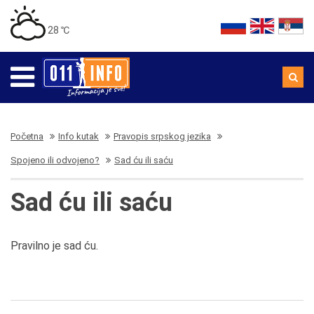
28 ℃
Početna
Info kutak
Pravopis srpskog jezika
Spojeno ili odvojeno?
Sad ću ili saću
Sad ću ili saću
Pravilno je sad ću.