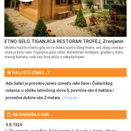
ETNO SELO TIGANJICA RESTORAN TROFEJ, Zrenjanin
Ukoliko tražite mesto gde se ne dolazi samo zbog hrane, već zbog osećaja –
onda je Etno selo Tiganjica pravi izbor. Autentičan ambijent, građen u duhu
starog Banata, vodi vas kroz priču o nekadašnjem...
DA LI STE ZNALI …?
Ada Safari je prirodno jezero između reke Save i Čukaričkog
rukavca, u obliku latiničnog slova S, površine oko 6 hektara i
prosečne dubine oko 2 metara.
Detaljnije ›
NA DANAŠNJI DAN …
9.8.1924.
9.