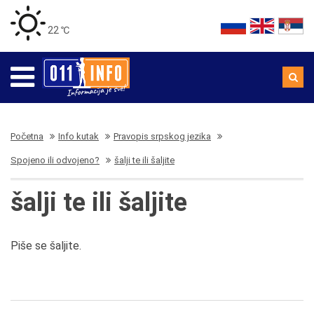
22 ℃
Početna
Info kutak
Pravopis srpskog jezika
Spojeno ili odvojeno?
šalji te ili šaljite
šalji te ili šaljite
Piše se šaljite.