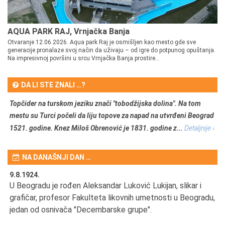
AQUA PARK RAJ, Vrnjačka Banja
Otvaranje 12.06.2026. Aqua park Raj je osmišljen kao mesto gde sve
generacije pronalaze svoj način da uživaju – od igre do potpunog opuštanja.
Na impresivnoj površini u srcu Vrnjačka Banja prostire...
DA LI STE ZNALI …?
Topčider na turskom jeziku znači "tobodžijska dolina". Na tom
mestu su Turci počeli da liju topove za napad na utvrđeni Beograd
1521. godine. Knez Miloš Obrenović je 1831. godine z...
Detaljnije ›
NA DANAŠNJI DAN …
9.8.1924.
9.
U Beogradu je rođen Aleksandar Luković Lukijan, slikar i
Pr
grafičar, profesor Fakulteta likovnih umetnosti u Beogradu,
JA
d
jedan od osnivača "Decembarske grupe".