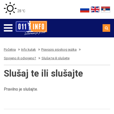
28 ℃
Početna
Info kutak
Pravopis srpskog jezika
Spojeno ili odvojeno?
Slušaj te ili slušajte
Slušaj te ili slušajte
Pravilno je slušajte.