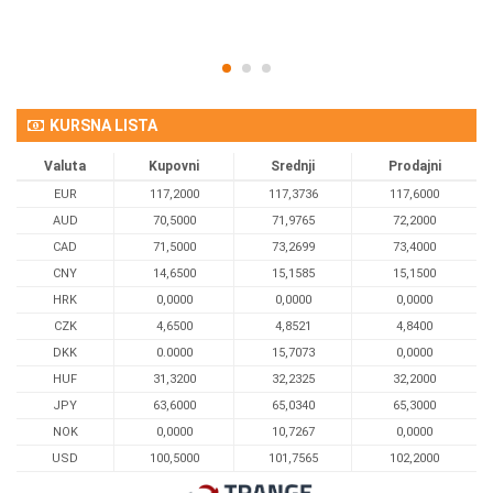
KURSNA LISTA
Valuta
Kupovni
Srednji
Prodajni
EUR
117,2000
117,3736
117,6000
AUD
70,5000
71,9765
72,2000
CAD
71,5000
73,2699
73,4000
CNY
14,6500
15,1585
15,1500
HRK
0,0000
0,0000
0,0000
CZK
4,6500
4,8521
4,8400
DKK
0.0000
15,7073
0,0000
HUF
31,3200
32,2325
32,2000
JPY
63,6000
65,0340
65,3000
NOK
0,0000
10,7267
0,0000
USD
100,5000
101,7565
102,2000