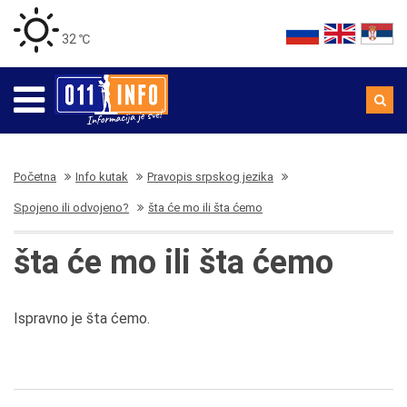
32 ℃
Početna
Info kutak
Pravopis srpskog jezika
Spojeno ili odvojeno?
šta će mo ili šta ćemo
šta će mo ili šta ćemo
Ispravno je šta ćemo.