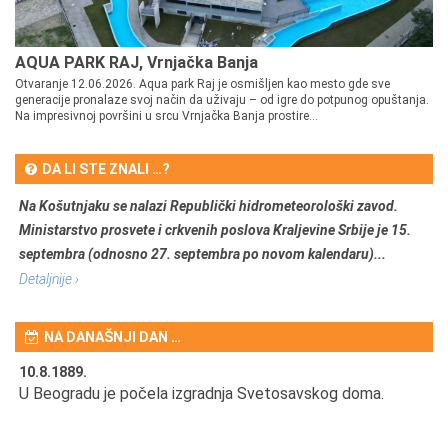
AQUA PARK RAJ, Vrnjačka Banja
Otvaranje 12.06.2026. Aqua park Raj je osmišljen kao mesto gde sve
generacije pronalaze svoj način da uživaju – od igre do potpunog opuštanja.
Na impresivnoj površini u srcu Vrnjačka Banja prostire...
DA LI STE ZNALI …?
Na Košutnjaku se nalazi Republički hidrometeorološki zavod.
Ministarstvo prosvete i crkvenih poslova Kraljevine Srbije je 15.
septembra (odnosno 27. septembra po novom kalendaru)...
Detaljnije ›
NA DANAŠNJI DAN …
10.8.1889.
10
U Beogradu je počela izgradnja Svetosavskog doma.
Ut
Om