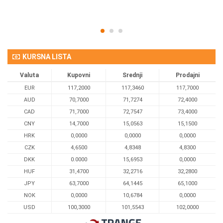
KURSNA LISTA
Valuta
Kupovni
Srednji
Prodajni
EUR
117,2000
117,3460
117,7000
AUD
70,7000
71,7274
72,4000
CAD
71,7000
72,7547
73,4000
CNY
14,7000
15,0563
15,1500
HRK
0,0000
0,0000
0,0000
CZK
4,6500
4,8348
4,8300
DKK
0.0000
15,6953
0,0000
HUF
31,4700
32,2716
32,2800
JPY
63,7000
64,1445
65,1000
NOK
0,0000
10,6784
0,0000
USD
100,3000
101,5543
102,0000