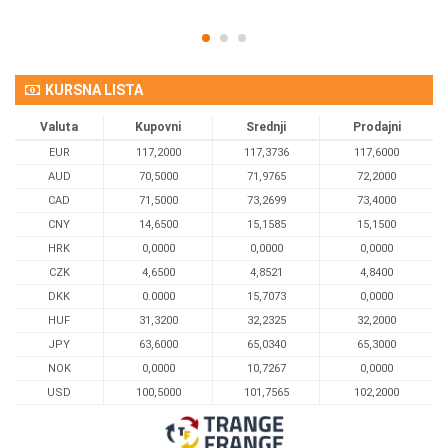
KURSNA LISTA
Valuta
Kupovni
Srednji
Prodajni
EUR
117,2000
117,3736
117,6000
AUD
70,5000
71,9765
72,2000
CAD
71,5000
73,2699
73,4000
CNY
14,6500
15,1585
15,1500
HRK
0,0000
0,0000
0,0000
CZK
4,6500
4,8521
4,8400
DKK
0.0000
15,7073
0,0000
HUF
31,3200
32,2325
32,2000
JPY
63,6000
65,0340
65,3000
NOK
0,0000
10,7267
0,0000
USD
100,5000
101,7565
102,2000