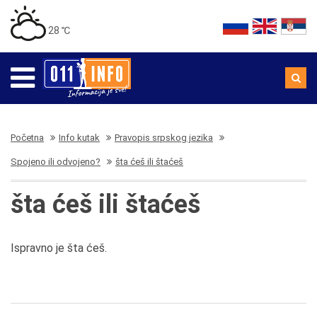
28 ℃
Početna
Info kutak
Pravopis srpskog jezika
Spojeno ili odvojeno?
šta ćeš ili štaćeš
šta ćeš ili štaćeš
Ispravno je šta ćeš.