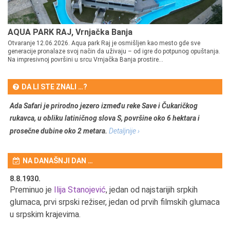
AQUA PARK RAJ, Vrnjačka Banja
Otvaranje 12.06.2026. Aqua park Raj je osmišljen kao mesto gde sve
generacije pronalaze svoj način da uživaju – od igre do potpunog opuštanja.
Na impresivnoj površini u srcu Vrnjačka Banja prostire...
DA LI STE ZNALI …?
Ada Safari je prirodno jezero između reke Save i Čukaričkog
rukavca, u obliku latiničnog slova S, površine oko 6 hektara i
prosečne dubine oko 2 metara.
Detaljnije ›
NA DANAŠNJI DAN …
8.8.1930.
8.
Preminuo je
Ilija Stanojević
, jedan od najstarijih srpkih
U 
u
glumaca, prvi srpski režiser, jedan od prvih filmskih glumaca
u srpskim krajevima.