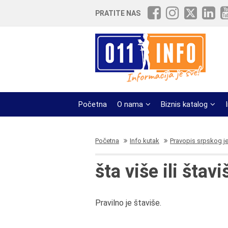
PRATITE NAS
Početna
O nama
Biznis katalog
Početna
Info kutak
Pravopis srpskog j
šta više ili štavi
Pravilno je štaviše.