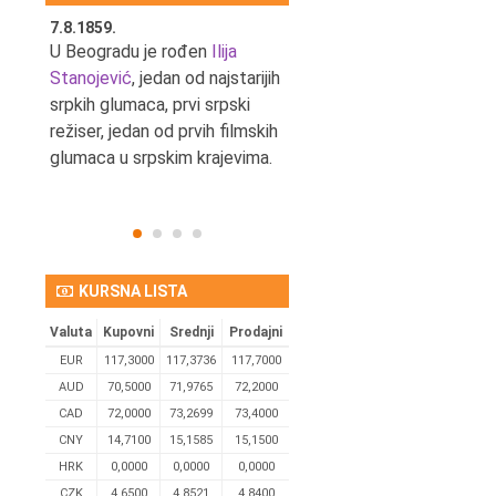
7.8.1859.
7.8.1855.
tić,
U Beogradu je rođen
Ilija
U Beogradu je rođen Svetis
Stanojević
, jedan od najstarijih
Dinulović, pozorišni glumac 
srpkih glumaca, prvi srpski
reditelj.
režiser, jedan od prvih filmskih
glumaca u srpskim krajevima.
KURSNA LISTA
Valuta
Kupovni
Srednji
Prodajni
EUR
117,3000
117,3736
117,7000
AUD
70,5000
71,9765
72,2000
CAD
72,0000
73,2699
73,4000
CNY
14,7100
15,1585
15,1500
HRK
0,0000
0,0000
0,0000
CZK
4,6500
4,8521
4,8400