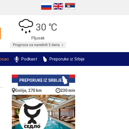
30 ℃
Pljusak
Prognoza za narednih 5 dana
posao
Podkast
Preporuke iz Srbije
PREPORUKE IZ SRBIJE
Golija, 270 km
230 min