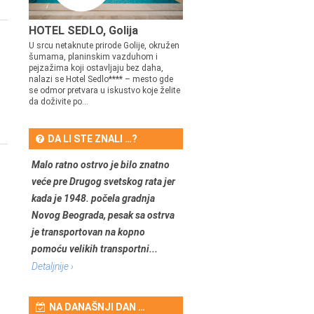
HOTEL SEDLO, Golija
U srcu netaknute prirode Golije, okružen
šumama, planinskim vazduhom i
pejzažima koji ostavljaju bez daha,
nalazi se Hotel Sedlo**** – mesto gde
se odmor pretvara u iskustvo koje želite
da doživite po...
DA LI STE ZNALI …?
Malo ratno ostrvo je bilo znatno
veće pre Drugog svetskog rata jer
kada je 1948. počela gradnja
Novog Beograda, pesak sa ostrva
je transportovan na kopno
pomoću velikih transportni...
Detaljnije ›
NA DANAŠNJI DAN …