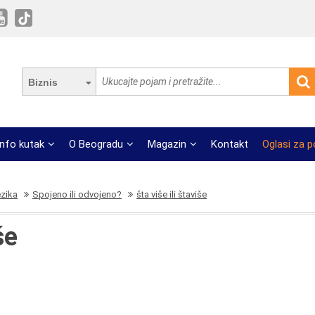
Biznis
Info kutak
O Beogradu
Magazin
Kontakt
Oglasi za 
ezika
Spojeno ili odvojeno?
šta više ili štaviše
še