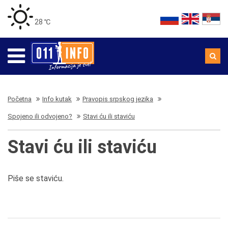
28 ℃
Početna
Info kutak
Pravopis srpskog jezika
Spojeno ili odvojeno?
Stavi ću ili staviću
Stavi ću ili staviću
Piše se staviću.