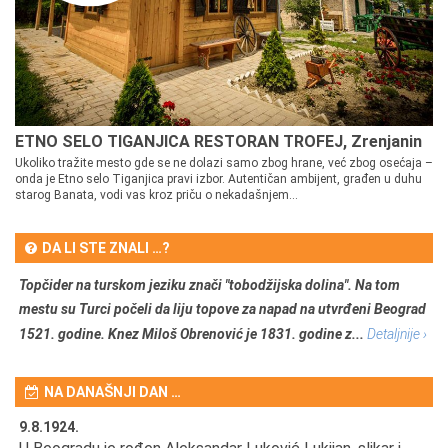
ETNO SELO TIGANJICA RESTORAN TROFEJ, Zrenjanin
Ukoliko tražite mesto gde se ne dolazi samo zbog hrane, već zbog osećaja –
onda je Etno selo Tiganjica pravi izbor. Autentičan ambijent, građen u duhu
starog Banata, vodi vas kroz priču o nekadašnjem...
DA LI STE ZNALI …?
Topčider na turskom jeziku znači "tobodžijska dolina". Na tom
mestu su Turci počeli da liju topove za napad na utvrđeni Beograd
1521. godine. Knez Miloš Obrenović je 1831. godine z...
Detaljnije ›
NA DANAŠNJI DAN …
9.8.1924.
9.