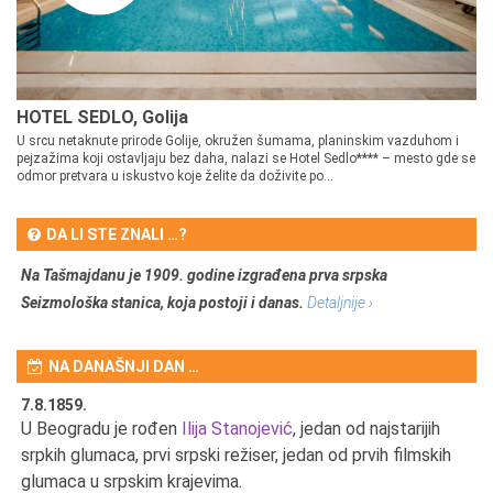
HOTEL SEDLO, Golija
U srcu netaknute prirode Golije, okružen šumama, planinskim vazduhom i
pejzažima koji ostavljaju bez daha, nalazi se Hotel Sedlo**** – mesto gde se
odmor pretvara u iskustvo koje želite da doživite po...
DA LI STE ZNALI …?
Na Tašmajdanu je 1909. godine izgrađena prva srpska
Seizmološka stanica, koja postoji i danas.
Detaljnije ›
NA DANAŠNJI DAN …
7.8.1859.
7.
U Beogradu je rođen
Ilija Stanojević
, jedan od najstarijih
U 
srpkih glumaca, prvi srpski režiser, jedan od prvih filmskih
red
glumaca u srpskim krajevima.