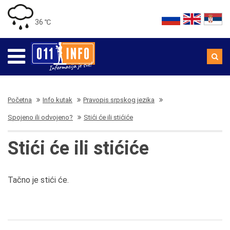
36 ℃
Početna
Info kutak
Pravopis srpskog jezika
Spojeno ili odvojeno?
Stići će ili stićiće
Stići će ili stićiće
Tačno je stići će.