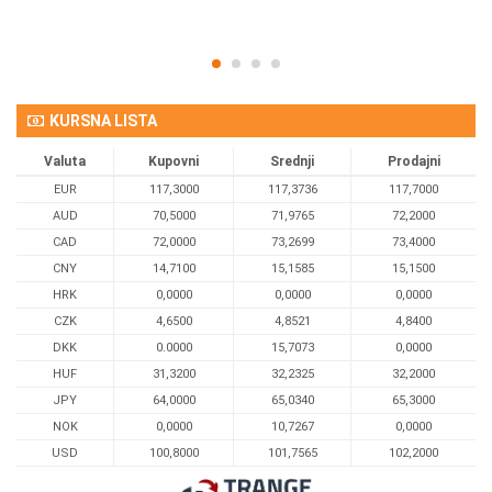
KURSNA LISTA
Valuta
Kupovni
Srednji
Prodajni
EUR
117,3000
117,3736
117,7000
AUD
70,5000
71,9765
72,2000
CAD
72,0000
73,2699
73,4000
CNY
14,7100
15,1585
15,1500
HRK
0,0000
0,0000
0,0000
CZK
4,6500
4,8521
4,8400
DKK
0.0000
15,7073
0,0000
HUF
31,3200
32,2325
32,2000
JPY
64,0000
65,0340
65,3000
NOK
0,0000
10,7267
0,0000
USD
100,8000
101,7565
102,2000