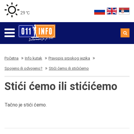
29 ℃
Početna
Info kutak
Pravopis srpskog jezika
Spojeno ili odvojeno?
Stići ćemo ili stićićemo
Stići ćemo ili stićićemo
Tačno je stići ćemo.