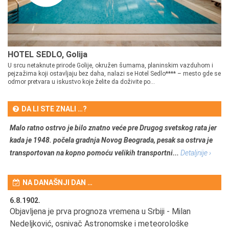
HOTEL SEDLO, Golija
U srcu netaknute prirode Golije, okružen šumama, planinskim vazduhom i
pejzažima koji ostavljaju bez daha, nalazi se Hotel Sedlo**** – mesto gde se
odmor pretvara u iskustvo koje želite da doživite po...
DA LI STE ZNALI …?
Malo ratno ostrvo je bilo znatno veće pre Drugog svetskog rata jer
kada je 1948. počela gradnja Novog Beograda, pesak sa ostrva je
transportovan na kopno pomoću velikih transportni...
Detaljnije ›
NA DANAŠNJI DAN …
6.8.1902.
6.
Objavljena je prva prognoza vremena u Srbiji - Milan
Od
Nedeljković, osnivač Astronomske i meteorološke
SA