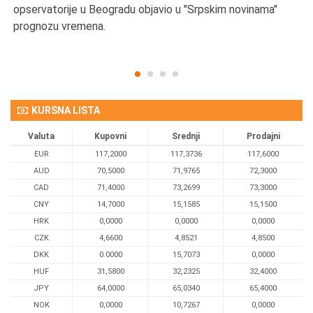
opservatorije u Beogradu objavio u "Srpskim novinama"
prognozu vremena.
KURSNA LISTA
Valuta
Kupovni
Srednji
Prodajni
EUR
117,2000
117,3736
117,6000
AUD
70,5000
71,9765
72,3000
CAD
71,4000
73,2699
73,3000
CNY
14,7000
15,1585
15,1500
HRK
0,0000
0,0000
0,0000
CZK
4,6600
4,8521
4,8500
DKK
0.0000
15,7073
0,0000
HUF
31,5800
32,2325
32,4000
JPY
64,0000
65,0340
65,4000
NOK
0,0000
10,7267
0,0000