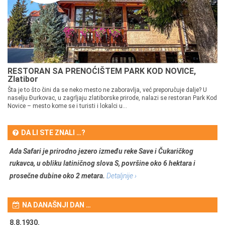
RESTORAN SA PRENOĆIŠTEM PARK KOD NOVICE,
Zlatibor
Šta je to što čini da se neko mesto ne zaboravlja, već preporučuje dalje? U
naselju Đurkovac, u zagrljaju zlatiborske prirode, nalazi se restoran Park Kod
Novice – mesto kome se i turisti i lokalci u...
DA LI STE ZNALI …?
Ada Safari je prirodno jezero između reke Save i Čukaričkog
rukavca, u obliku latiničnog slova S, površine oko 6 hektara i
prosečne dubine oko 2 metara.
Detaljnije ›
NA DANAŠNJI DAN …
8.8.1930.
8.