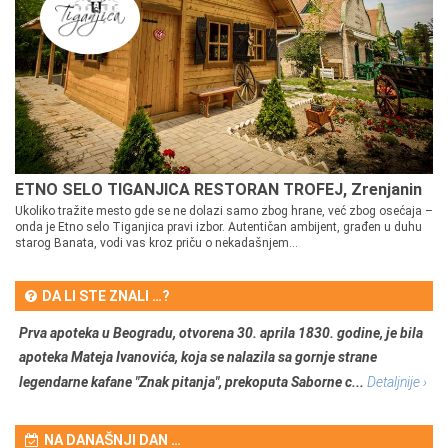
ETNO SELO TIGANJICA RESTORAN TROFEJ, Zrenjanin
Ukoliko tražite mesto gde se ne dolazi samo zbog hrane, već zbog osećaja –
onda je Etno selo Tiganjica pravi izbor. Autentičan ambijent, građen u duhu
starog Banata, vodi vas kroz priču o nekadašnjem...
DA LI STE ZNALI …?
Prva apoteka u Beogradu, otvorena 30. aprila 1830. godine, je bila
apoteka Mateja Ivanovića, koja se nalazila sa gornje strane
legendarne kafane "Znak pitanja", prekoputa Saborne c...
Detaljnije ›
NA DANAŠNJI DAN …