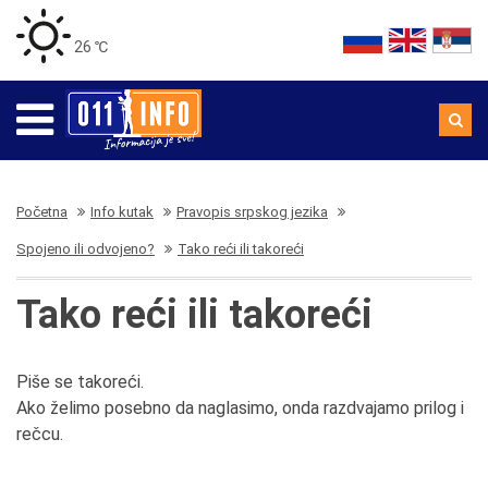
26 ℃
Početna
Info kutak
Pravopis srpskog jezika
Spojeno ili odvojeno?
Tako reći ili takoreći
Tako reći ili takoreći
Piše se takoreći.
Ako želimo posebno da naglasimo, onda razdvajamo prilog i
rečcu.