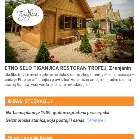
ETNO SELO TIGANJICA RESTORAN TROFEJ, Zrenjanin
Ukoliko tražite mesto gde se ne dolazi samo zbog hrane, već zbog osećaja –
onda je Etno selo Tiganjica pravi izbor. Autentičan ambijent, građen u duhu
starog Banata, vodi vas kroz priču o nekadašnjem...
DA LI STE ZNALI …?
Na Tašmajdanu je 1909. godine izgrađena prva srpska
Seizmološka stanica, koja postoji i danas.
Detaljnije ›
NA DANAŠNJI DAN …