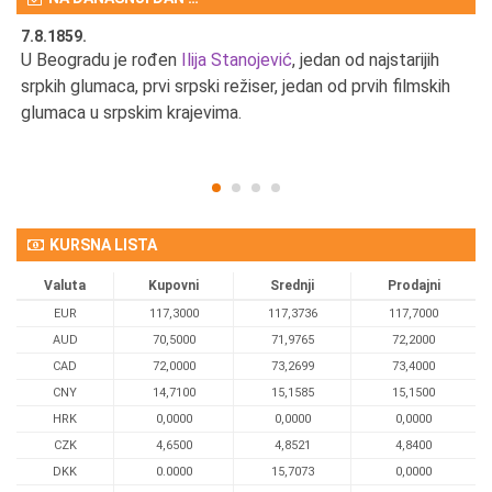
7.8.1859.
7.
U Beogradu je rođen
Ilija Stanojević
, jedan od najstarijih
U 
srpkih glumaca, prvi srpski režiser, jedan od prvih filmskih
red
glumaca u srpskim krajevima.
KURSNA LISTA
Valuta
Kupovni
Srednji
Prodajni
EUR
117,3000
117,3736
117,7000
AUD
70,5000
71,9765
72,2000
CAD
72,0000
73,2699
73,4000
CNY
14,7100
15,1585
15,1500
HRK
0,0000
0,0000
0,0000
CZK
4,6500
4,8521
4,8400
DKK
0.0000
15,7073
0,0000