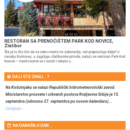
RESTORAN SA PRENOĆIŠTEM PARK KOD NOVICE,
Zlatibor
Šta je to što čini da se neko mesto ne zaboravlja, već preporučuje dalje? U
naselju Đurkovac, u zagrljaju zlatiborske prirode, nalazi se restoran Park Kod
Novice – mesto kome se i turisti i lokalci u...
DA LI STE ZNALI …?
Na Košutnjaku se nalazi Republički hidrometeorološki zavod.
Ministarstvo prosvete i crkvenih poslova Kraljevine Srbije je 15.
septembra (odnosno 27. septembra po novom kalendaru)...
Detaljnije ›
NA DANAŠNJI DAN …