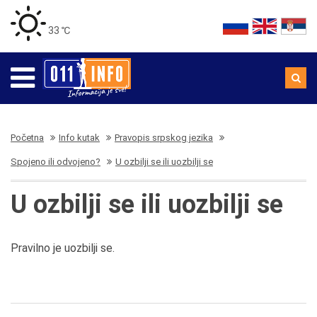
33 ℃
Početna
Info kutak
Pravopis srpskog jezika
Spojeno ili odvojeno?
U ozbilji se ili uozbilji se
U ozbilji se ili uozbilji se
Pravilno je uozbilji se.