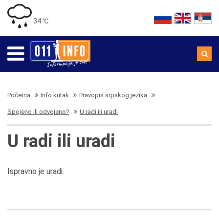
34 ℃
Početna
Info kutak
Pravopis srpskog jezika
Spojeno ili odvojeno?
U radi ili uradi
U radi ili uradi
Ispravno je uradi.