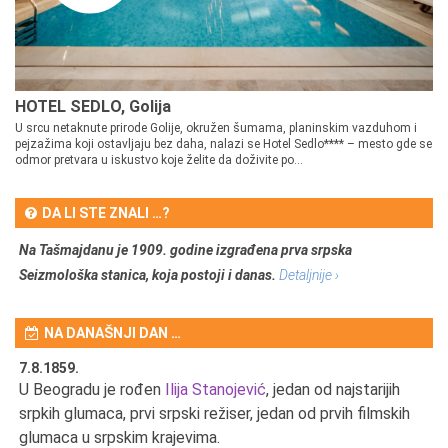
HOTEL SEDLO, Golija
U srcu netaknute prirode Golije, okružen šumama, planinskim vazduhom i
pejzažima koji ostavljaju bez daha, nalazi se Hotel Sedlo**** – mesto gde se
odmor pretvara u iskustvo koje želite da doživite po...
DA LI STE ZNALI …?
Na Tašmajdanu je 1909. godine izgrađena prva srpska
Seizmološka stanica, koja postoji i danas.
Detaljnije ›
NA DANAŠNJI DAN …
7.8.1859.
7.
U Beogradu je rođen
Ilija Stanojević
, jedan od najstarijih
U 
srpkih glumaca, prvi srpski režiser, jedan od prvih filmskih
red
glumaca u srpskim krajevima.