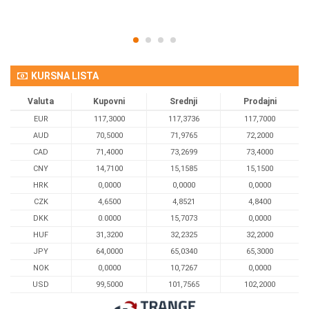
KURSNA LISTA
Valuta
Kupovni
Srednji
Prodajni
EUR
117,3000
117,3736
117,7000
AUD
70,5000
71,9765
72,2000
CAD
71,4000
73,2699
73,4000
CNY
14,7100
15,1585
15,1500
HRK
0,0000
0,0000
0,0000
CZK
4,6500
4,8521
4,8400
DKK
0.0000
15,7073
0,0000
HUF
31,3200
32,2325
32,2000
JPY
64,0000
65,0340
65,3000
NOK
0,0000
10,7267
0,0000
USD
99,5000
101,7565
102,2000