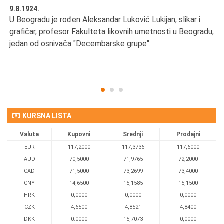
9.8.1924.
9.
U Beogradu je rođen Aleksandar Luković Lukijan, slikar i
Pr
grafičar, profesor Fakulteta likovnih umetnosti u Beogradu,
JA
d
jedan od osnivača "Decembarske grupe".
KURSNA LISTA
Valuta
Kupovni
Srednji
Prodajni
EUR
117,2000
117,3736
117,6000
AUD
70,5000
71,9765
72,2000
CAD
71,5000
73,2699
73,4000
CNY
14,6500
15,1585
15,1500
HRK
0,0000
0,0000
0,0000
CZK
4,6500
4,8521
4,8400
DKK
0.0000
15,7073
0,0000