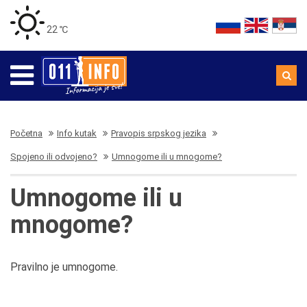
22 ℃
Početna
Info kutak
Pravopis srpskog jezika
Spojeno ili odvojeno?
Umnogome ili u mnogome?
Umnogome ili u
mnogome?
Pravilno je umnogome.