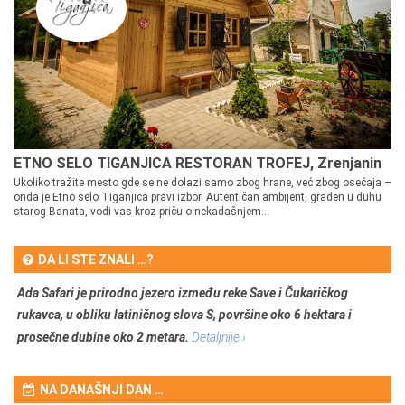
ETNO SELO TIGANJICA RESTORAN TROFEJ, Zrenjanin
Ukoliko tražite mesto gde se ne dolazi samo zbog hrane, već zbog osećaja –
onda je Etno selo Tiganjica pravi izbor. Autentičan ambijent, građen u duhu
starog Banata, vodi vas kroz priču o nekadašnjem...
DA LI STE ZNALI …?
Ada Safari je prirodno jezero između reke Save i Čukaričkog
rukavca, u obliku latiničnog slova S, površine oko 6 hektara i
prosečne dubine oko 2 metara.
Detaljnije ›
NA DANAŠNJI DAN …