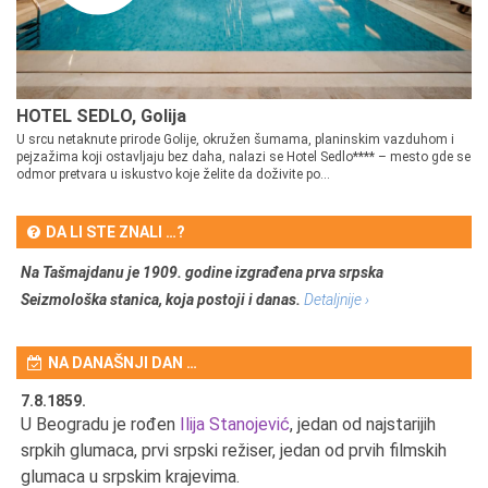
HOTEL SEDLO, Golija
U srcu netaknute prirode Golije, okružen šumama, planinskim vazduhom i
pejzažima koji ostavljaju bez daha, nalazi se Hotel Sedlo**** – mesto gde se
odmor pretvara u iskustvo koje želite da doživite po...
DA LI STE ZNALI …?
Na Tašmajdanu je 1909. godine izgrađena prva srpska
Seizmološka stanica, koja postoji i danas.
Detaljnije ›
NA DANAŠNJI DAN …
7.8.1859.
7.
U Beogradu je rođen
Ilija Stanojević
, jedan od najstarijih
U 
srpkih glumaca, prvi srpski režiser, jedan od prvih filmskih
red
glumaca u srpskim krajevima.