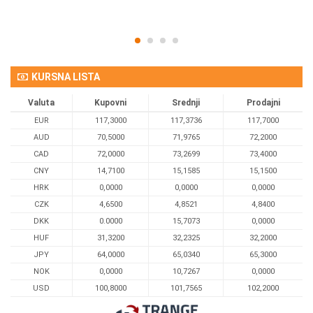
KURSNA LISTA
Valuta
Kupovni
Srednji
Prodajni
EUR
117,3000
117,3736
117,7000
AUD
70,5000
71,9765
72,2000
CAD
72,0000
73,2699
73,4000
CNY
14,7100
15,1585
15,1500
HRK
0,0000
0,0000
0,0000
CZK
4,6500
4,8521
4,8400
DKK
0.0000
15,7073
0,0000
HUF
31,3200
32,2325
32,2000
JPY
64,0000
65,0340
65,3000
NOK
0,0000
10,7267
0,0000
USD
100,8000
101,7565
102,2000