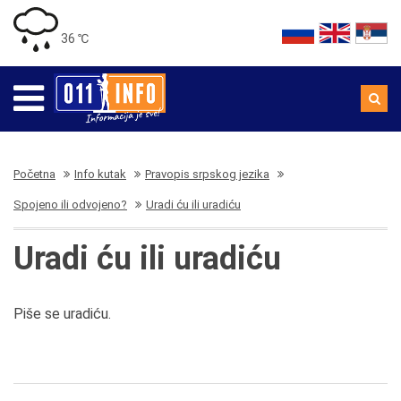
36 ℃
Početna
Info kutak
Pravopis srpskog jezika
Spojeno ili odvojeno?
Uradi ću ili uradiću
Uradi ću ili uradiću
Piše se uradiću.