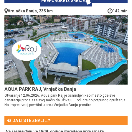
PREPORUKE IZ SRBIJE
Vrnjačka Banja, 235 km
142 min
AQUA PARK RAJ, Vrnjačka Banja
Otvaranje 12.06.2026. Aqua park Raj je osmišljen kao mesto gde sve
generacije pronalaze svoj način da uživaju – od igre do potpunog opuštanja.
Na impresivnoj površini u srcu Vrnjačka Banja prostire...
DA LI STE ZNALI …?
Na Tašmajdanu je 1909. godine izgrađena prva srpska