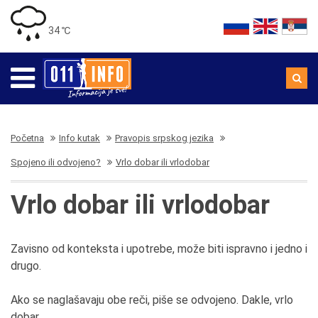
34 ℃
Početna
Info kutak
Pravopis srpskog jezika
Spojeno ili odvojeno?
Vrlo dobar ili vrlodobar
Vrlo dobar ili vrlodobar
Zavisno od konteksta i upotrebe, može biti ispravno i jedno i
drugo.
Ako se naglašavaju obe reči, piše se odvojeno. Dakle, vrlo
dobar.