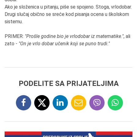
Ako je složenica u pitanju, piše se spojeno. Stoga, vrlodobar.
Drugi slučaj obično se sreće kod pisanja ocena u školskom
sistemu.
PRIMER:
"Prošle godine bio je vrlodobar iz matematike."
, ali
zato -
"On je vrlo dobar učenik koji se puno trudi."
PODELITE SA PRIJATELJIMA