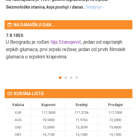
Seizmološka stanica, koja postoji i danas.
Detaljnije ›
NA DANAŠNJI DAN …
7.8.1859.
7.
U Beogradu je rođen
Ilija Stanojević
, jedan od najstarijih
U 
srpkih glumaca, prvi srpski režiser, jedan od prvih filmskih
red
glumaca u srpskim krajevima.
KURSNA LISTA
Valuta
Kupovni
Srednji
Prodajni
EUR
117,3000
117,3736
117,7000
AUD
70,5000
71,9765
72,2000
CAD
72,0000
73,2699
73,4000
CNY
14,7100
15,1585
15,1500