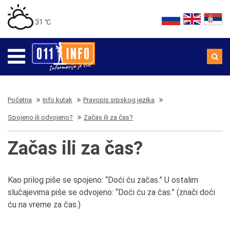
31 ℃
Početna
Info kutak
Pravopis srpskog jezika
Spojeno ili odvojeno?
Začas ili za čas?
Začas ili za čas?
Kao prilog piše se spojeno: “Doći ću začas.” U ostalim
slučajevima piše se odvojeno: “Doći ću za čas.” (znači doći
ću na vreme za čas.)