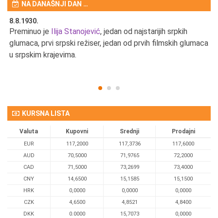
NA DANAŠNJI DAN …
8.8.1930.
8.
Preminuo je
Ilija Stanojević
, jedan od najstarijih srpkih
U 
u
glumaca, prvi srpski režiser, jedan od prvih filmskih glumaca
u srpskim krajevima.
KURSNA LISTA
Valuta
Kupovni
Srednji
Prodajni
EUR
117,2000
117,3736
117,6000
AUD
70,5000
71,9765
72,2000
CAD
71,5000
73,2699
73,4000
CNY
14,6500
15,1585
15,1500
HRK
0,0000
0,0000
0,0000
CZK
4,6500
4,8521
4,8400
DKK
0.0000
15,7073
0,0000