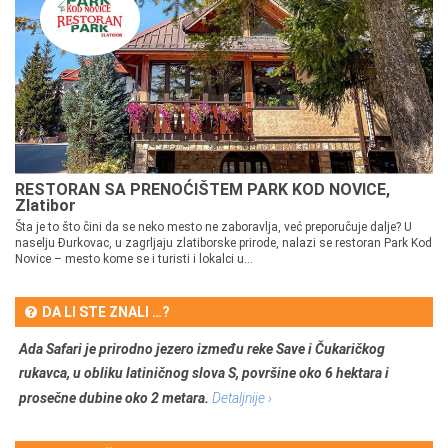
RESTORAN SA PRENOĆIŠTEM PARK KOD NOVICE,
Zlatibor
Šta je to što čini da se neko mesto ne zaboravlja, već preporučuje dalje? U
naselju Đurkovac, u zagrljaju zlatiborske prirode, nalazi se restoran Park Kod
Novice – mesto kome se i turisti i lokalci u...
DA LI STE ZNALI …?
Ada Safari je prirodno jezero između reke Save i Čukaričkog
rukavca, u obliku latiničnog slova S, površine oko 6 hektara i
prosečne dubine oko 2 metara.
Detaljnije ›