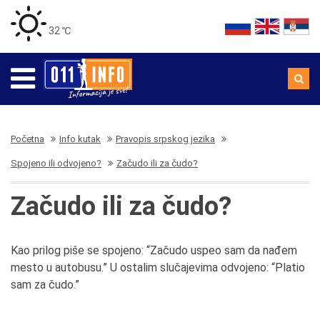
32 ℃
Početna
Info kutak
Pravopis srpskog jezika
Spojeno ili odvojeno?
Začudo ili za čudo?
Začudo ili za čudo?
Kao prilog piše se spojeno: “Začudo uspeo sam da nađem
mesto u autobusu.” U ostalim slučajevima odvojeno: “Platio
sam za čudo.”