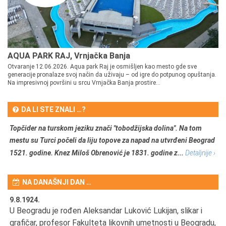
AQUA PARK RAJ, Vrnjačka Banja
Otvaranje 12.06.2026. Aqua park Raj je osmišljen kao mesto gde sve
generacije pronalaze svoj način da uživaju – od igre do potpunog opuštanja.
Na impresivnoj površini u srcu Vrnjačka Banja prostire...
DA LI STE ZNALI …?
Topčider na turskom jeziku znači "tobodžijska dolina". Na tom
mestu su Turci počeli da liju topove za napad na utvrđeni Beograd
1521. godine. Knez Miloš Obrenović je 1831. godine z...
Detaljnije ›
NA DANAŠNJI DAN …
9.8.1924.
9.
U Beogradu je rođen Aleksandar Luković Lukijan, slikar i
Pr
grafičar, profesor Fakulteta likovnih umetnosti u Beogradu,
JA