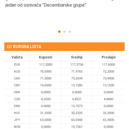
d
jedan od osnivača "Decembarske grupe".
KURSNA LISTA
Valuta
Kupovni
Srednji
Prodajni
EUR
117,2000
117,3736
117,6000
AUD
70,5000
71,9765
72,2000
CAD
71,5000
73,2699
73,4000
CNY
14,6500
15,1585
15,1500
HRK
0,0000
0,0000
0,0000
CZK
4,6500
4,8521
4,8400
DKK
0.0000
15,7073
0,0000
HUF
31,3200
32,2325
32,2000
JPY
63,6000
65,0340
65,3000
NOK
0,0000
10,7267
0,0000