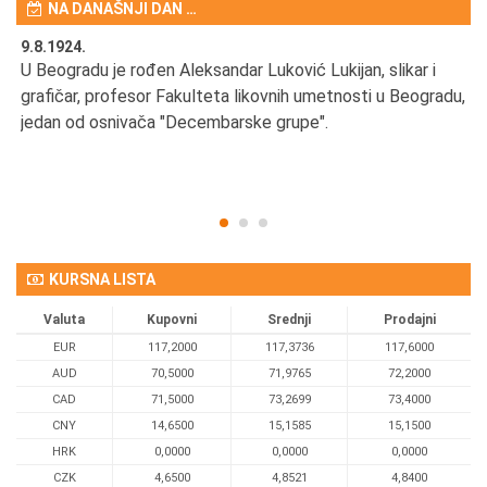
NA DANAŠNJI DAN …
9.8.1924.
9.
U Beogradu je rođen Aleksandar Luković Lukijan, slikar i
Pr
grafičar, profesor Fakulteta likovnih umetnosti u Beogradu,
JA
d
jedan od osnivača "Decembarske grupe".
KURSNA LISTA
Valuta
Kupovni
Srednji
Prodajni
EUR
117,2000
117,3736
117,6000
AUD
70,5000
71,9765
72,2000
CAD
71,5000
73,2699
73,4000
CNY
14,6500
15,1585
15,1500
HRK
0,0000
0,0000
0,0000
CZK
4,6500
4,8521
4,8400