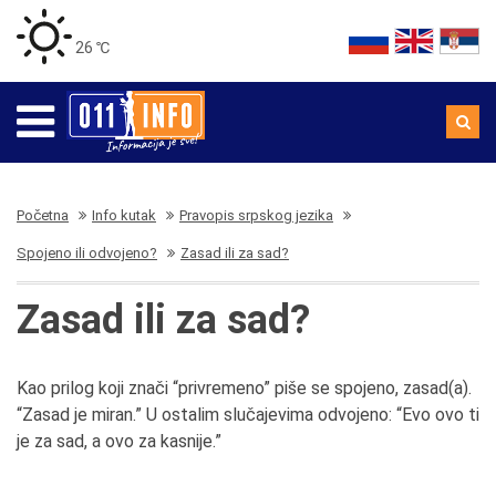
26 ℃
Početna
Info kutak
Pravopis srpskog jezika
Spojeno ili odvojeno?
Zasad ili za sad?
Zasad ili za sad?
Kao prilog koji znači “privremeno” piše se spojeno, zasad(a).
“Zasad je miran.” U ostalim slučajevima odvojeno: “Evo ovo ti
je za sad, a ovo za kasnije.”