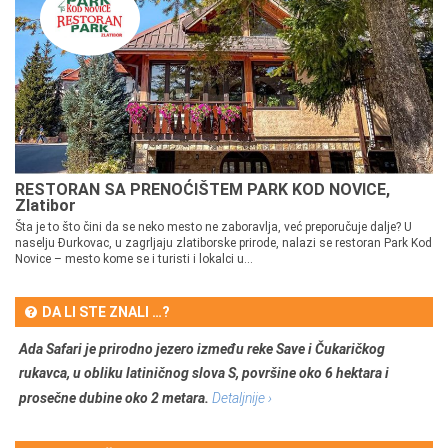
RESTORAN SA PRENOĆIŠTEM PARK KOD NOVICE,
Zlatibor
Šta je to što čini da se neko mesto ne zaboravlja, već preporučuje dalje? U
naselju Đurkovac, u zagrljaju zlatiborske prirode, nalazi se restoran Park Kod
Novice – mesto kome se i turisti i lokalci u...
DA LI STE ZNALI …?
Ada Safari je prirodno jezero između reke Save i Čukaričkog
rukavca, u obliku latiničnog slova S, površine oko 6 hektara i
prosečne dubine oko 2 metara.
Detaljnije ›