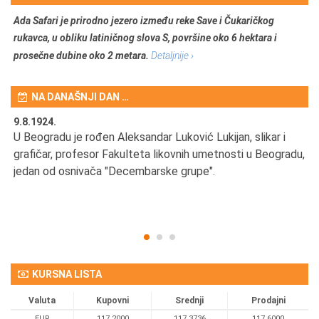
Ada Safari je prirodno jezero između reke Save i Čukaričkog
rukavca, u obliku latiničnog slova S, površine oko 6 hektara i
prosečne dubine oko 2 metara.
Detaljnije ›
NA DANAŠNJI DAN …
9.8.1924.
9.
U Beogradu je rođen Aleksandar Luković Lukijan, slikar i
Pr
grafičar, profesor Fakulteta likovnih umetnosti u Beogradu,
JA
d
jedan od osnivača "Decembarske grupe".
KURSNA LISTA
Valuta
Kupovni
Srednji
Prodajni
EUR
117,2000
117,3736
117,6000