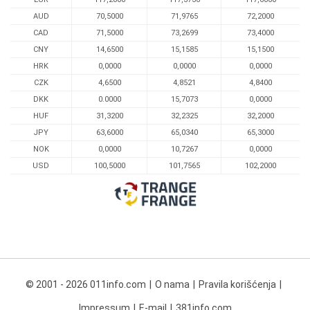
AUD
70,5000
71,9765
72,2000
CAD
71,5000
73,2699
73,4000
CNY
14,6500
15,1585
15,1500
HRK
0,0000
0,0000
0,0000
CZK
4,6500
4,8521
4,8400
DKK
0.0000
15,7073
0,0000
HUF
31,3200
32,2325
32,2000
JPY
63,6000
65,0340
65,3000
NOK
0,0000
10,7267
0,0000
USD
100,5000
101,7565
102,2000
© 2001 - 2026 011info.com
O nama
Pravila korišćenja
Impressum
E-mail
381info.com