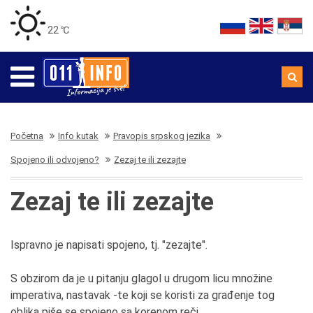
22 ℃
Početna
Info kutak
Pravopis srpskog jezika
Spojeno ili odvojeno?
Zezaj te ili zezajte
Zezaj te ili zezajte
Ispravno je napisati spojeno, tj. "zezajte".
S obzirom da je u pitanju glagol u drugom licu množine
imperativa, nastavak -te koji se koristi za građenje tog
oblika piše se spojeno sa korenom reči.