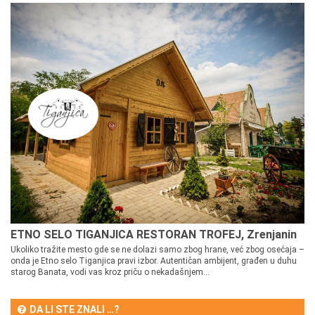
ETNO SELO TIGANJICA RESTORAN TROFEJ, Zrenjanin
Ukoliko tražite mesto gde se ne dolazi samo zbog hrane, već zbog osećaja –
onda je Etno selo Tiganjica pravi izbor. Autentičan ambijent, građen u duhu
starog Banata, vodi vas kroz priču o nekadašnjem...
DA LI STE ZNALI …?