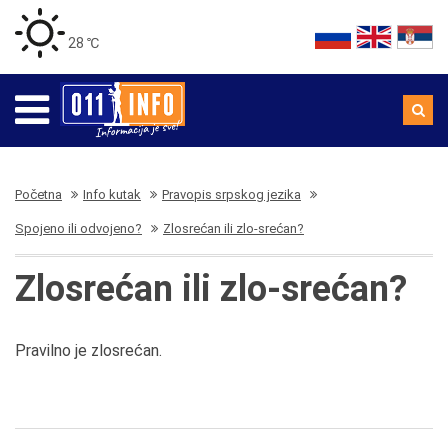
28 ℃
Početna
Info kutak
Pravopis srpskog jezika
Spojeno ili odvojeno?
Zlosrećan ili zlo-srećan?
Zlosrećan ili zlo-srećan?
Pravilno je zlosrećan.