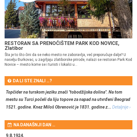
RESTORAN SA PRENOĆIŠTEM PARK KOD NOVICE,
Zlatibor
Šta je to što čini da se neko mesto ne zaboravlja, već preporučuje dalje? U
naselju Đurkovac, u zagrljaju zlatiborske prirode, nalazi se restoran Park Kod
Novice – mesto kome se i turisti i lokalci u...
DA LI STE ZNALI …?
Topčider na turskom jeziku znači "tobodžijska dolina". Na tom
mestu su Turci počeli da liju topove za napad na utvrđeni Beograd
1521. godine. Knez Miloš Obrenović je 1831. godine z...
Detaljnije ›
NA DANAŠNJI DAN …
9.8.1924.
9.