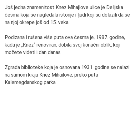
Još jedna znamenitost Knez Mihajlove ulice je Delijska
česma koja se nagledala istorije i ljudi koji su dolazili da se
na njoj okrepe još od 15. veka.
Podizana i rušena više puta ova česma je, 1987. godine,
kada je „Knez“ renoviran, dobila svoj konačni oblik, koji
možete videti i dan danas.
Zgrada biblioteke koja je osnovana 1931. godine se nalazi
na samom kraju Knez Mihailove, preko puta
Kalemegdanskog parka.