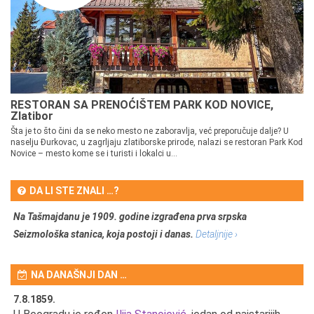
RESTORAN SA PRENOĆIŠTEM PARK KOD NOVICE,
Zlatibor
Šta je to što čini da se neko mesto ne zaboravlja, već preporučuje dalje? U
naselju Đurkovac, u zagrljaju zlatiborske prirode, nalazi se restoran Park Kod
Novice – mesto kome se i turisti i lokalci u...
DA LI STE ZNALI …?
Na Tašmajdanu je 1909. godine izgrađena prva srpska
Seizmološka stanica, koja postoji i danas.
Detaljnije ›
NA DANAŠNJI DAN …
7.8.1859.
7.