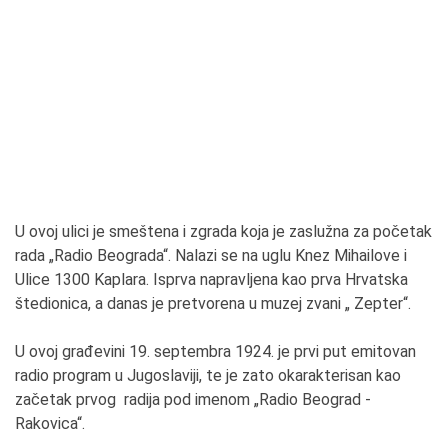
U ovoj ulici je smeštena i zgrada koja je zaslužna za početak
rada „Radio Beograda“. Nalazi se na uglu Knez Mihailove i
Ulice 1300 Kaplara. Isprva napravljena kao prva Hrvatska
štedionica, a danas je pretvorena u muzej zvani „ Zepter“.
U ovoj građevini 19. septembra 1924. je prvi put emitovan
radio program u Jugoslaviji, te je zato okarakterisan kao
začetak prvog radija pod imenom „Radio Beograd -
Rakovica“.