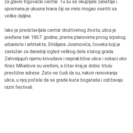
za glavni trgovački centar. Tu su se okupljale zanatlije i
spremana je ukusna hrana čiji se miris mogao osetiti sa
velike daljine.
Iako je predstavljala centar društvenog života, ulica je
uređena tek 1867. godine, prema planovima prvog srpskog
urbaniste i arhitekte, Emilijana Josimovića, čoveka koji je
zaslužan za današnji izgled velikog dela starog grada.
Zahvaljujući njemu krivudave i nepraktične ulice i sokaci oko
Knez Mihailove su uređeni, a čitav kraj je dobio titulu
prestižne adrese. Zato ne čudi da su, nakon renoviranja
ulice, u njoj počele da se grade kuće bogataša i održavaju
razni festivali.