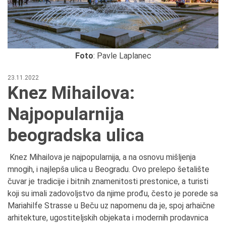
Foto
: Pavle Laplanec
23.11.2022
Knez Mihailova:
Najpopularnija
beogradska ulica
Knez Mihailova je najpopularnija, a na osnovu mišljenja
mnogih, i najlepša ulica u Beogradu. Ovo prelepo šetalište
čuvar je tradicije i bitnih znamenitosti prestonice, a turisti
koji su imali zadovoljstvo da njime prođu, često je porede sa
Mariahilfe Strasse u Beču uz napomenu da je, spoj arhaične
arhitekture, ugostiteljskih objekata i modernih prodavnica