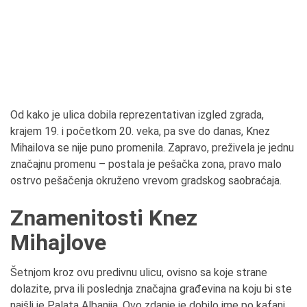
Od kako je ulica dobila reprezentativan izgled zgrada,
krajem 19. i početkom 20. veka, pa sve do danas, Knez
Mihailova se nije puno promenila. Zapravo, preživela je jednu
značajnu promenu – postala je pešačka zona, pravo malo
ostrvo pešačenja okruženo vrevom gradskog saobraćaja.
Znamenitosti Knez
Mihajlove
Šetnjom kroz ovu predivnu ulicu, ovisno sa koje strane
dolazite, prva ili poslednja značajna građevina na koju bi ste
naišli je Palata Albanija. Ovo zdanje je dobilo ime po kafani