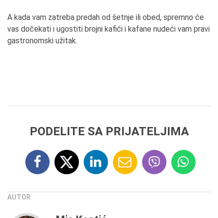
A kada vam zatreba predah od šetnje ili obed, spremno će
vas dočekati i ugostiti brojni kafići i kafane nudeći vam pravi
gastronomski užitak.
PODELITE SA PRIJATELJIMA
AUTOR