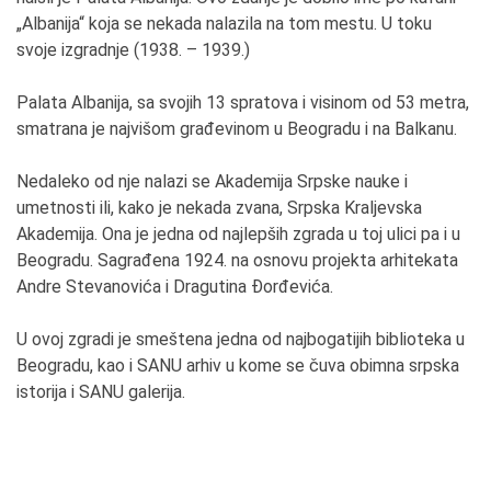
„Albanija“ koja se nekada nalazila na tom mestu. U toku
svoje izgradnje (1938. – 1939.)
Palata Albanija, sa svojih 13 spratova i visinom od 53 metra,
smatrana je najvišom građevinom u Beogradu i na Balkanu.
Nedaleko od nje nalazi se Akademija Srpske nauke i
umetnosti ili, kako je nekada zvana, Srpska Kraljevska
Akademija. Ona je jedna od najlepših zgrada u toj ulici pa i u
Beogradu. Sagrađena 1924. na osnovu projekta arhitekata
Andre Stevanovića i Dragutina Đorđevića.
U ovoj zgradi je smeštena jedna od najbogatijih biblioteka u
Beogradu, kao i SANU arhiv u kome se čuva obimna srpska
istorija i SANU galerija.