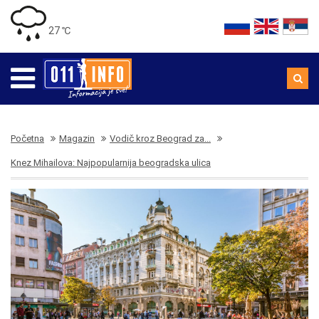
27 ℃
Početna
Magazin
Vodič kroz Beograd za...
Knez Mihailova: Najpopularnija beogradska ulica