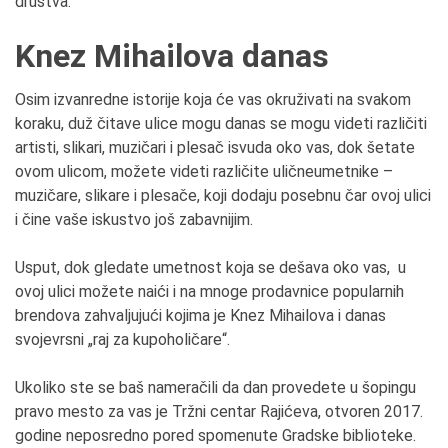
društva.
Knez Mihailova danas
Osim izvanredne istorije koja će vas okruživati na svakom
koraku, duž čitave ulice mogu danas se mogu videti različiti
artisti, slikari, muzičari i plesač isvuda oko vas, dok šetate
ovom ulicom, možete videti različite uličneumetnike –
muzičare, slikare i plesače, koji dodaju posebnu čar ovoj ulici
i čine vaše iskustvo još zabavnijim.
Usput, dok gledate umetnost koja se dešava oko vas, u
ovoj ulici možete naići i na mnoge prodavnice popularnih
brendova zahvaljujući kojima je Knez Mihailova i danas
svojevrsni „raj za kupoholičare“.
Ukoliko ste se baš nameračili da dan provedete u šopingu
pravo mesto za vas je Tržni centar Rajićeva, otvoren 2017.
godine neposredno pored spomenute Gradske biblioteke.