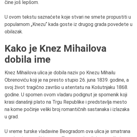
čine još lepšom.
U ovom tekstu saznaćete koje stvari ne smete propustiti u
popularnom „Knezu“ kada goste iz drugog grada povedete u
obilazak.
Kako je Knez Mihailova
dobila ime
Knez Mihailova ulica je dobila naziv po Knezu Mihailu
Obrenoviću koji je na presto stupio 26. juna 1839. godine, a
svoj život tragično završio u atentatu na Košutnjaku 1868.
godine. U spomen ovom vladaru podignut je spomenik koji
krasi današnji plato na Trgu Republike i predstavlja mesto
na kome počinje veliki broj romantičnih sastanaka i izlazaka
u grad.
U vreme turske vladavine Beogradom ova ulica je smatrana