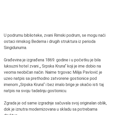
U podrumu biblioteke, zvani Rimski podrum, se mogu naći
ostaci rimskog Bedema i drugih struktura iz perioda
Singidunuma.
Građevina je izgrađena 1869. godine i u početku je bila
luksuzni hotel zvani „ Srpska Kruna“ koji je ime dobio na
veoma neobičan način. Naime trgovac Milija Pavlović je
uzeo natpis sa prethodno zatvorene gostionice pod
imenom „Srpska Kruna“ i bez imalo brige je okačio isti taj
natpis na svoju tadašnju gostionicu.
Zgrada je od same izgradnje sačuvala svoj originalan oblik,
dok je iznutra modernizovana u skladu sa potrebama