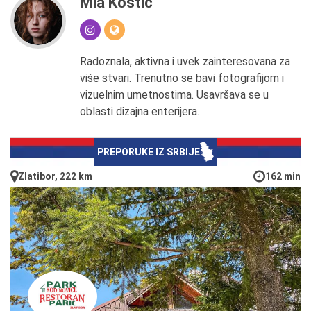
Mia Kostić
Radoznala, aktivna i uvek zainteresovana za
više stvari. Trenutno se bavi fotografijom i
vizuelnim umetnostima. Usavršava se u
oblasti dizajna enterijera.
PREPORUKE IZ SRBIJE
Zlatibor, 222 km
162 min