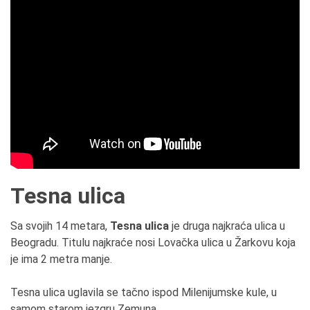
Tesna ulica
Sa svojih 14 metara,
Tesna ulica
je druga najkraća ulica u
Beogradu. Titulu najkraće nosi Lovačka ulica u Žarkovu koja
je ima 2 metra manje.
Tesna ulica uglavila se tačno ispod Milenijumske kule, u
samom starom jezgru Zemuna.