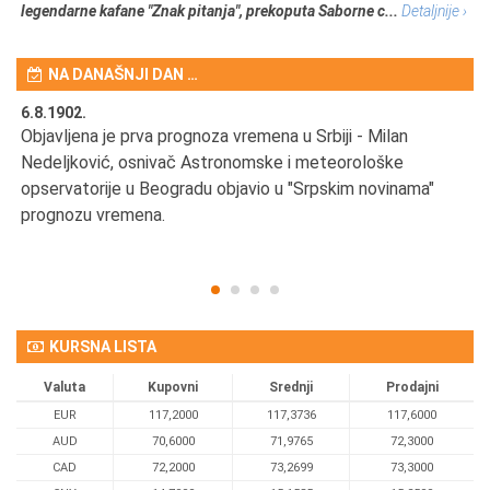
legendarne kafane "Znak pitanja", prekoputa Saborne c...
Detaljnije ›
NA DANAŠNJI DAN …
6.8.1902.
6.
Objavljena je prva prognoza vremena u Srbiji - Milan
Od
Nedeljković, osnivač Astronomske i meteorološke
SA
opservatorije u Beogradu objavio u "Srpskim novinama"
prognozu vremena.
KURSNA LISTA
Valuta
Kupovni
Srednji
Prodajni
EUR
117,2000
117,3736
117,6000
AUD
70,6000
71,9765
72,3000
CAD
72,2000
73,2699
73,3000