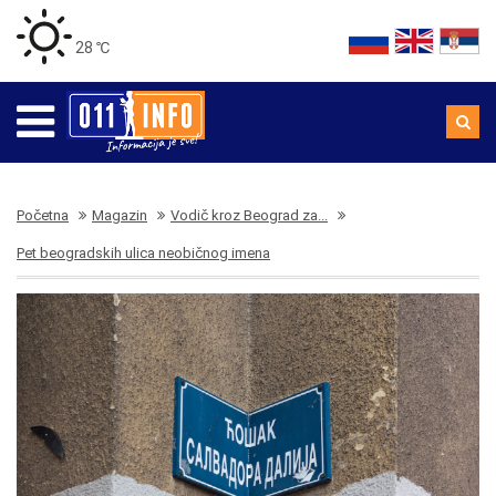
28 ℃
Početna
Magazin
Vodič kroz Beograd za...
Pet beogradskih ulica neobičnog imena