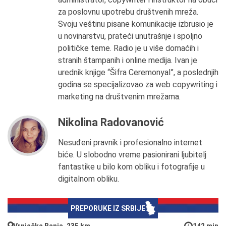
za poslovnu upotrebu društvenih mreža.
Svoju veštinu pisane komunikacije izbrusio je
u novinarstvu, prateći unutrašnje i spoljno
političke teme. Radio je u više domaćih i
stranih štampanih i online medija. Ivan je
urednik knjige “Šifra Ceremonyal”, a poslednjih
godina se specijalizovao za web copywriting i
marketing na društvenim mrežama.
Nikolina Radovanović
Nesuđeni pravnik i profesionalno internet
biće. U slobodno vreme pasionirani ljubitelj
fantastike u bilo kom obliku i fotografije u
digitalnom obliku.
PREPORUKE IZ SRBIJE
Vrnjačka Banja, 235 km
142 min