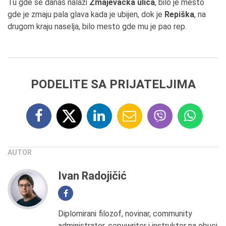
Tu gde se danas nalazi
Zmajevačka ulica
, bilo je mesto
gde je zmaju pala glava kada je ubijen, dok je
Repiška
, na
drugom kraju naselja, bilo mesto gde mu je pao rep.
PODELITE SA PRIJATELJIMA
AUTOR
Ivan Radojičić
Diplomirani filozof, novinar, community
administrator, copywriter i instruktor na obuci