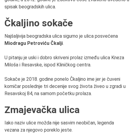
spisak beogradskih ulica.
Čkaljino sokače
Najšaljivija beogradska ulica sigurno je ulica posvećena
Miodragu Petroviću Čkalji
.
U pitanju je uski i dobro skriveni prolaz između ulica Kneza
Miloša i Resavske, ispod Kliničkog centra.
Sokače je 2018. godine ponelo Čkaljino ime jer je čuveni
komičar poslednje tri decenije svog života živeo u zgradi u
Resavskoj 84, na samom početku prolaza.
Zmajevačka ulica
Iako naziv ulice možda nije sasvim neobičan, legenda
vezana za njegovo poreklo jeste.