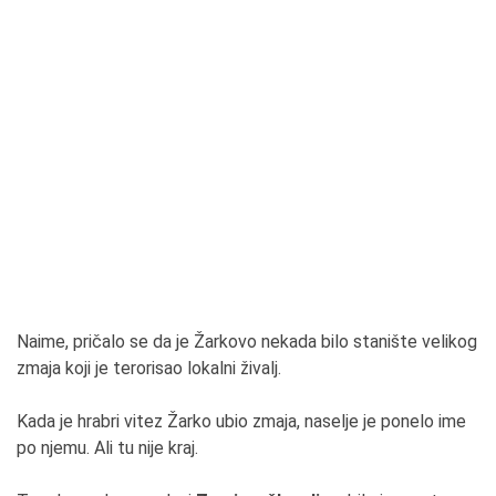
Naime, pričalo se da je Žarkovo nekada bilo stanište velikog
zmaja koji je terorisao lokalni živalj.
Kada je hrabri vitez Žarko ubio zmaja, naselje je ponelo ime
po njemu. Ali tu nije kraj.