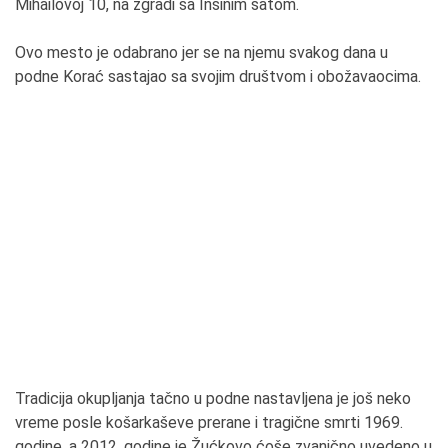
Mihailovoj 10, na zgradi sa Insinim satom.
Ovo mesto je odabrano jer se na njemu svakog dana u
podne Korać sastajao sa svojim društvom i obožavaocima.
Tradicija okupljanja tačno u podne nastavljena je još neko
vreme posle košarkaševe prerane i tragične smrti 1969.
godine, a 2012. godine je Žućkovo ćoše zvanično uvedeno u