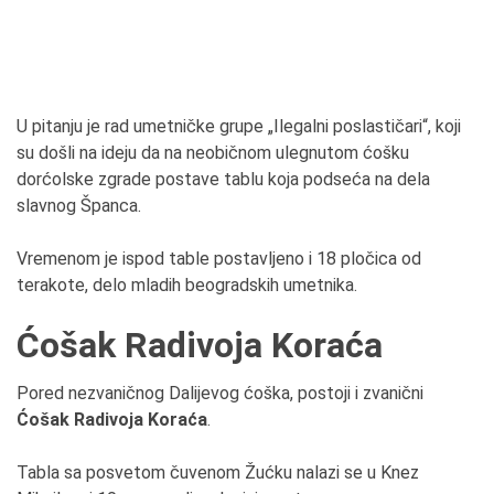
U pitanju je rad umetničke grupe „Ilegalni poslastičari“, koji
su došli na ideju da na neobičnom ulegnutom ćošku
dorćolske zgrade postave tablu koja podseća na dela
slavnog Španca.
Vremenom je ispod table postavljeno i 18 pločica od
terakote, delo mladih beogradskih umetnika.
Ćošak Radivoja Koraća
Pored nezvaničnog Dalijevog ćoška, postoji i zvanični
Ćošak Radivoja Koraća
.
Tabla sa posvetom čuvenom Žućku nalazi se u Knez