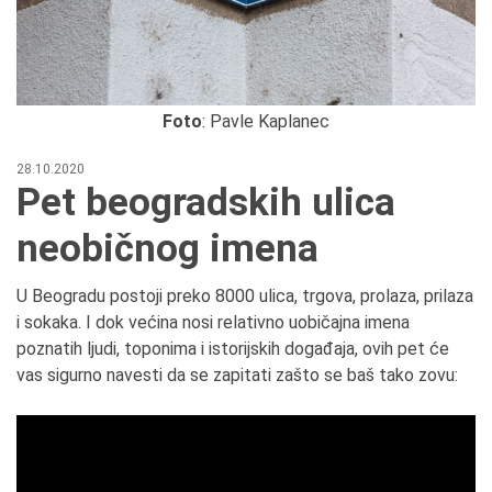
Foto
: Pavle Kaplanec
28.10.2020
Pet beogradskih ulica
neobičnog imena
U Beogradu postoji preko 8000 ulica, trgova, prolaza, prilaza
i sokaka. I dok većina nosi relativno uobičajna imena
poznatih ljudi, toponima i istorijskih događaja, ovih pet će
vas sigurno navesti da se zapitati zašto se baš tako zovu: