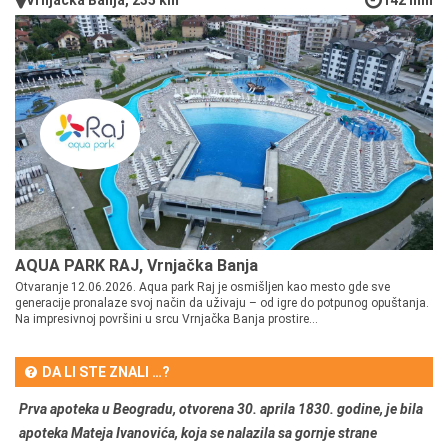
AQUA PARK RAJ, Vrnjačka Banja
Otvaranje 12.06.2026. Aqua park Raj je osmišljen kao mesto gde sve
generacije pronalaze svoj način da uživaju – od igre do potpunog opuštanja.
Na impresivnoj površini u srcu Vrnjačka Banja prostire...
DA LI STE ZNALI …?
Prva apoteka u Beogradu, otvorena 30. aprila 1830. godine, je bila
apoteka Mateja Ivanovića, koja se nalazila sa gornje strane