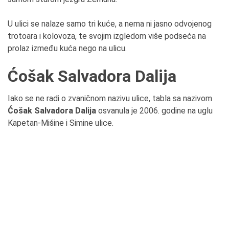
U ulici se nalaze samo tri kuće, a nema ni jasno odvojenog
trotoara i kolovoza, te svojim izgledom više podseća na
prolaz između kuća nego na ulicu.
Ćošak Salvadora Dalija
Iako se ne radi o zvaničnom nazivu ulice, tabla sa nazivom
Ćošak Salvadora Dalija
osvanula je 2006. godine na uglu
Kapetan-Mišine i Simine ulice.