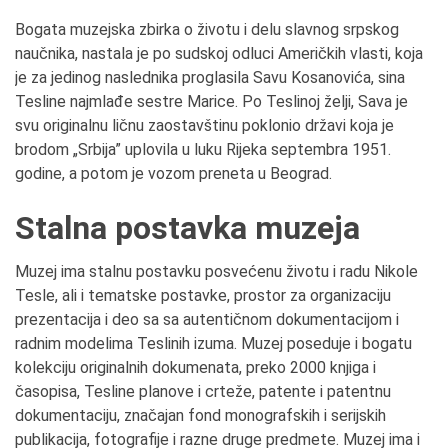
Bogata muzejska zbirka o životu i delu slavnog srpskog
naučnika, nastala je po sudskoj odluci Američkih vlasti, koja
je za jedinog naslednika proglasila Savu Kosanovića, sina
Tesline najmlađe sestre Marice. Po Teslinoj želji, Sava je
svu originalnu ličnu zaostavštinu poklonio državi koja je
brodom „Srbija” uplovila u luku Rijeka septembra 1951.
godine, a potom je vozom preneta u Beograd.
Stalna postavka muzeja
Muzej ima stalnu postavku posvećenu životu i radu Nikole
Tesle, ali i tematske postavke, prostor za organizaciju
prezentacija i deo sa sa autentičnom dokumentacijom i
radnim modelima Teslinih izuma. Muzej poseduje i bogatu
kolekciju originalnih dokumenata, preko 2000 knjiga i
časopisa, Tesline planove i crteže, patente i patentnu
dokumentaciju, značajan fond monografskih i serijskih
publikacija, fotografije i razne druge predmete. Muzej ima i