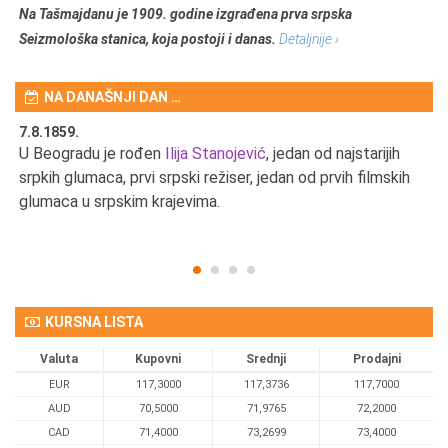
Na Tašmajdanu je 1909. godine izgrađena prva srpska
Seizmološka stanica, koja postoji i danas.
Detaljnije ›
NA DANAŠNJI DAN …
7.8.1859.
7.
U Beogradu je rođen
Ilija Stanojević
, jedan od najstarijih
U 
srpkih glumaca, prvi srpski režiser, jedan od prvih filmskih
red
glumaca u srpskim krajevima.
KURSNA LISTA
Valuta
Kupovni
Srednji
Prodajni
EUR
117,3000
117,3736
117,7000
AUD
70,5000
71,9765
72,2000
CAD
71,4000
73,2699
73,4000