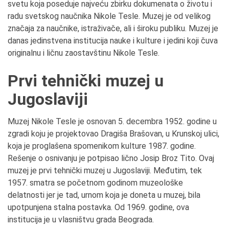
svetu koja poseduje najveću zbirku dokumenata o životu i
radu svetskog naučnika Nikole Tesle. Muzej je od velikog
značaja za naučnike, istraživače, ali i široku publiku. Muzej je
danas jedinstvena institucija nauke i kulture i jedini koji čuva
originalnu i ličnu zaostavštinu Nikole Tesle.
Prvi tehnički muzej u
Jugoslaviji
Muzej Nikole Tesle je osnovan 5. decembra 1952. godine u
zgradi koju je projektovao Dragiša Brašovan, u Krunskoj ulici,
koja je proglašena spomenikom kulture 1987. godine.
Rešenje o osnivanju je potpisao lično Josip Broz Tito. Ovaj
muzej je prvi tehnički muzej u Jugoslaviji. Međutim, tek
1957. smatra se početnom godinom muzeološke
delatnosti jer je tad, urnom koja je doneta u muzej, bila
upotpunjena stalna postavka. Od 1969. godine, ova
institucija je u vlasništvu grada Beograda.