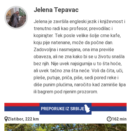
Jelena Tepavac
Jelena je završila engleski jezik i književnost i
trenutno radi kao profesor, prevodilac i
kopirajter. Tek posle velike šolje crne kafe,
koju pije natenane, može da počne dan.
Zadovoljna i nasmejana, ona ima previše
obaveza, ali ne zna kako bi se u životu snašla
bez njih. Nije uvek najsigurnija u to šta hoće,
ali uvek tačno zna šta neće. Voli da čita, uči,
pleše, putuje, priča, piše, sedi pored reke i
diše punim plućima, naročito kad zamiriše lipa
ili bagrem pod njenim prozorom.
PREPORUKE IZ SRBIJE
Zlatibor, 222 km
162 min