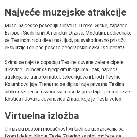
Najveće muzejske atrakcije
Muzej najčešće posećuju turisti iz Turske, Grčke, zapadne
Evrope i Sjedinjenih Američkih Država. Međutim, podjednako
se Teslinom radu dive i naši ljudi, pa svakodnevno pristižu
ekskurzije i grupne posete beogradskih đaka i studenata.
Svima se najviše dopadaju Tesline čuvene zelene cipele,
rukavice i cilindar sa njegovim inicijalima. Ipak, najveća
atrakcija su transformator, teledirigovani brod i Teslino
Kolumbovo jaje. Trenutno se digitalizuje privatna Teslina
biblioteka, pa će uskoro svi moći da pročitaju i pesme Laze
Kostića i Jovana Jovanovića Zmaja, koje je Tesla voleo.
Virtuelna izložba
U muzeju postoji i mogućnost virtuelnog upoznavanja sa
likom i delom Nikole Tesle. Zajedno sa njim, možete da