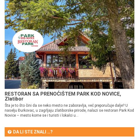
RESTORAN SA PRENOĆIŠTEM PARK KOD NOVICE,
Zlatibor
Šta je to što čini da se neko mesto ne zaboravlja, već preporučuje dalje? U
naselju Đurkovac, u zagrljaju zlatiborske prirode, nalazi se restoran Park Kod
Novice – mesto kome se i turisti i lokalci u...
DA LI STE ZNALI …?