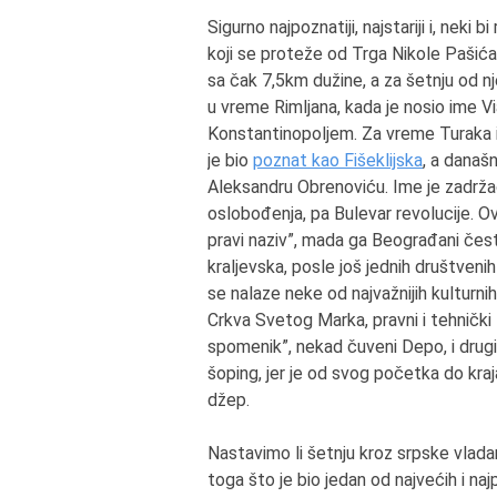
Sigurno najpoznatiji, najstariji i, neki b
koji se proteže od Trga Nikole Pašić
sa čak 7,5km dužine, a za šetnju od 
u vreme Rimljana, kada je nosio ime Via
Konstantinopoljem. Za vreme Turaka i
je bio
poznat kao Fišeklijska
, a današn
Aleksandru Obrenoviću. Ime je zadrža
oslobođenja, pa Bulevar revolucije. Ov
pravi naziv”, mada ga Beograđani čest
kraljevska, posle još jednih društveni
se nalaze neke od najvažnijih kulturnih,
Crkva Svetog Marka, pravni i tehnički
spomenik”, nekad čuveni Depo, i drugi. 
šoping, jer je od svog početka do kr
džep.
Nastavimo li šetnju kroz srpske vlada
toga što je bio jedan od najvećih i na