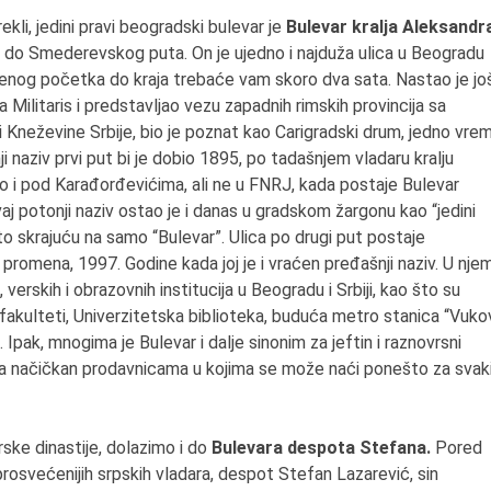
i rekli, jedini pravi beogradski bulevar je
Bulevar kralja Aleksandr
a do Smederevskog puta. On je ujedno i najduža ulica u Beogradu
njenog početka do kraja trebaće vam skoro dva sata. Nastao je jo
 Militaris i predstavljao vezu zapadnih rimskih provincija sa
 Kneževine Srbije, bio je poznat kao Carigradski drum, jedno vre
ji naziv prvi put bi je dobio 1895, po tadašnjem vladaru kralju
o i pod Karađorđevićima, ali ne u FNRJ, kada postaje Bulevar
aj potonji naziv ostao je i danas u gradskom žargonu kao “jedini
o skrajuću na samo “Bulevar”. Ulica po drugi put postaje
h promena, 1997. Godine kada joj je i vraćen pređašnji naziv. U nje
 verskih i obrazovnih institucija u Beogradu i Srbiji, kao što su
 fakulteti, Univerzitetska biblioteka, buduća metro stanica “Vuko
Ipak, mnogima je Bulevar i dalje sinonim za jeftin i raznovrsni
aja načičkan prodavnicama u kojima se može naći ponešto za svak
rske dinastije, dolazimo i do
Bulevara despota Stefana.
Pored
jprosvećenijih srpskih vladara, despot Stefan Lazarević, sin