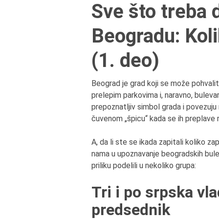
Sve što treba 
Beogradu: Koli
(1. deo)
Beograd je grad koji se može pohvali
prelepim parkovima i, naravno, bulevar
prepoznatljiv simbol grada i povezuju 
čuvenom „špicu“ kada se ih preplave 
A, da li ste se ikada zapitali koliko 
nama u upoznavanje beogradskih buleva
priliku podelili u nekoliko grupa:
Tri i po srpska vl
predsednik