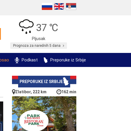
37 ℃
Pljusak
Prognoza za narednih 5 dana
posao
Podkast
Preporuke iz Srbije
PREPORUKE IZ SRBIJE
Zlatibor, 222 km
162 min