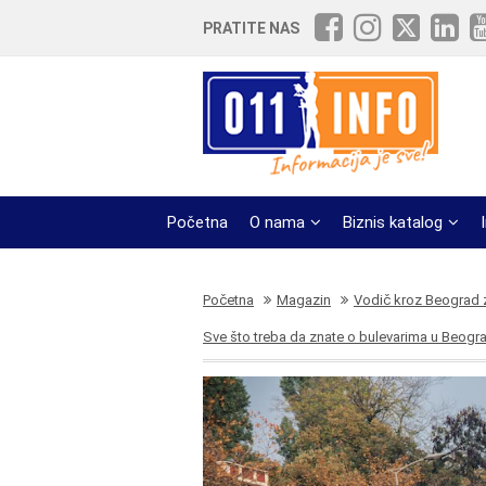
PRATITE NAS
Početna
O nama
Biznis katalog
Početna
Magazin
Vodič kroz Beograd z
Sve što treba da znate o bulevarima u Beograd