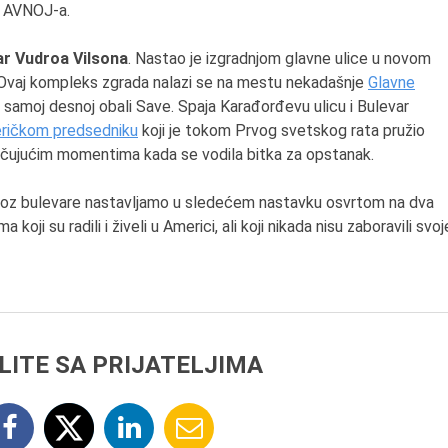
r AVNOJ-a.
ar Vudroa Vilsona
. Nastao je izgradnjom glavne ulice u novom
 Ovaj kompleks zgrada nalazi se na mestu nekadašnje
Glavne
a samoj desnoj obali Save. Spaja Karađorđevu ulicu i Bulevar
ričkom predsedniku
koji je tokom Prvog svetskog rata pružio
učujućim momentima kada se vodila bitka za opstanak.
roz bulevare nastavljamo u sledećem nastavku osvrtom na dva
ji su radili i živeli u Americi, ali koji nikada nisu zaboravili svoj
LITE SA PRIJATELJIMA