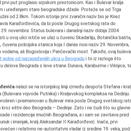
 prvi put proglasio srpskom prestonicom. Kao i Bulevar kralja
njem i uređenjem stare beogradske džade. Proteže se od Trga
ni od 2.8km. Tokom istorije prvi zvanični naziv bio je Knez
Pavla Karađorđevića, da bi posle Drugog svetskog rata do
 29. novembra. Status bulevara i današnji naziv dobija 2004.
 u ovoj ulici ističe se ulaz u čuvenu Skadarliju, Botanička bašta
čuvena policijska stanica koja I danas nosi naziv 29. Novembra,
im vodama, ali Bogoslovija i Pančevački most. Takođe, ovaj buleva
t jedne od najzagađenijih ulica u Beogradu
i to iz razloga što
zu delova Beograda s leve strane Dunava, Karaburme i Višnjice, t
rđevića
nalazi se na istorijskoj liniji između despota Stefana i kral
 (Bulevara vojvode Putnika) i Kraljevskog kompleksa na Dedinju.
proširen i preimenovan u Bulevar mira posle Drugog svetskog rata
ila kroz elitni deo Beograda – Dedinje. Zato i ne čudi što su glavne
ade i rezidencije imućnih Beograđana, a i sam se završava pred
 unuk i imenjak, kralj Aleksandar II Karađorđević. Inače, prvi
ećen i relativno ne-autoritatvni vladar iz sredine 19. veka, pod