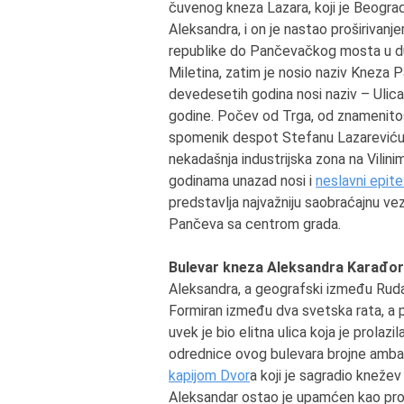
čuvenog kneza Lazara, koji je Beograd
Aleksandra, i on je nastao proširiva
republike do Pančevačkog mosta u duži
Miletina, zatim je nosio naziv Kneza 
devedesetih godina nosi naziv – Ulica
godine. Počev od Trga, od znamenitosti
spomenik despot Stefanu Lazareviću, 
nekadašnja industrijska zona na Vilin
godinama unazad nosi i
neslavni epite
predstavlja najvažniju saobraćajnu ve
Pančeva sa centrom grada.
Bulevar kneza Aleksandra Karađo
Aleksandra, a geografski između Ruda
Formiran između dva svetska rata, a 
uvek je bio elitna ulica koja je prolaz
odrednice ovog bulevara brojne ambas
kapijom Dvor
a koji je sagradio knežev
Aleksandar ostao je upamćen kao prosv