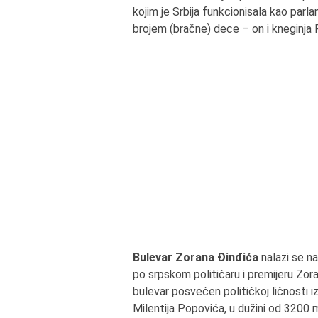
kojim je Srbija funkcionisala kao parl
brojem (bračne) dece – on i kneginja P
Bulevar Zorana Đinđića
nalazi se na
po srpskom političaru i premijeru Zoran
bulevar posvećen političkoj ličnosti i
Milentija Popovića, u dužini od 3200 