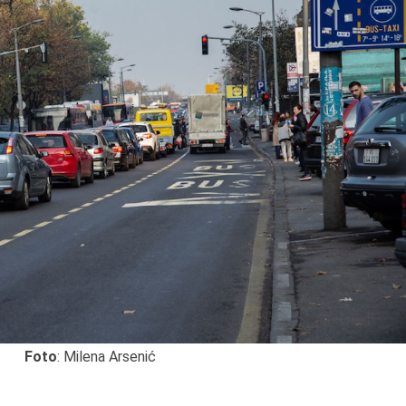
Foto
: Milena Arsenić