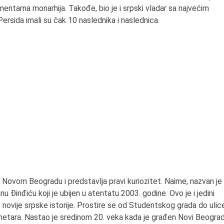
amentarna monarhija. Takođe, bio je i srpski vladar sa najvećim
ersida imali su čak 10 naslednika i naslednica.
 Novom Beogradu i predstavlja pravi kuriozitet. Naime, nazvan je
u Đinđiću koji je ubijen u atentatu 2003. godine. Ovo je i jedini
z novije srpske istorije. Prostire se od Studentskog grada do ulic
metara. Nastao je sredinom 20. veka kada je građen Novi Beograd