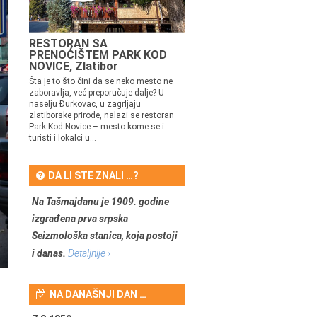
RESTORAN SA
PRENOĆIŠTEM PARK KOD
NOVICE, Zlatibor
Šta je to što čini da se neko mesto ne
zaboravlja, već preporučuje dalje? U
naselju Đurkovac, u zagrljaju
zlatiborske prirode, nalazi se restoran
Park Kod Novice – mesto kome se i
turisti i lokalci u...
DA LI STE ZNALI …?
Na Tašmajdanu je 1909. godine
izgrađena prva srpska
Seizmološka stanica, koja postoji
i danas.
Detaljnije ›
NA DANAŠNJI DAN …