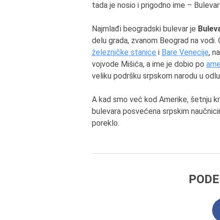
tada je nosio i prigodno ime – Buleva
Najmlađi beogradski bulevar je
Bulev
delu grada, zvanom Beograd na vodi.
železničke stanice
i
Bare Venecije
, n
vojvode Mišića, a ime je dobio po
ame
veliku podršku srpskom narodu u odl
A kad smo već kod Amerike, šetnju k
bulevara posvećena srpskim naučnicima ko
poreklo.
PODE