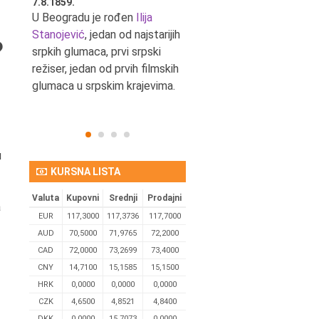
7.8.1859.
7.8.1855.
tić,
U Beogradu je rođen
Ilija
U Beogradu je rođen Svetis
Stanojević
, jedan od najstarijih
Dinulović, pozorišni glumac 
?
srpkih glumaca, prvi srpski
reditelj.
režiser, jedan od prvih filmskih
glumaca u srpskim krajevima.
u
KURSNA LISTA
Valuta
Kupovni
Srednji
Prodajni
a
EUR
117,3000
117,3736
117,7000
AUD
70,5000
71,9765
72,2000
CAD
72,0000
73,2699
73,4000
CNY
14,7100
15,1585
15,1500
HRK
0,0000
0,0000
0,0000
CZK
4,6500
4,8521
4,8400
DKK
0.0000
15,7073
0,0000