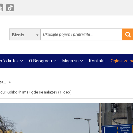
Biznis
Info kutak
O Beogradu
Magazin
Kontakt
Oglasi za 
a...
u: Koliko ih ima i gde se nalaze? (1. deo)