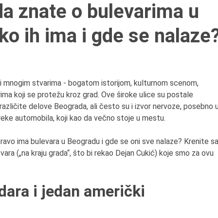
7.8.2015.
da znate o bulevarima u
Preminula je Đurđija Cve
pozorišna, filmska i TV
ko ih ima i gde se nalaze
glumica.
ti mnogim stvarima - bogatom istorijom, kulturnom scenom,
ima koji se protežu kroz grad. Ove široke ulice su postale
različite delove Beograda, ali često su i izvor nervoze, posebno 
reke automobila, koji kao da večno stoje u mestu.
zapravo ima bulevara u Beogradu i gde se oni sve nalaze? Krenite s
ra („na kraju grada“, što bi rekao Dejan Cukić) koje smo za ovu
adara i jedan američki