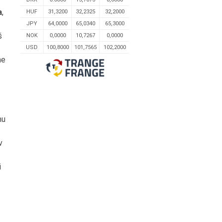
a
,
HUF
31,3200
32,2325
32,2000
JPY
64,0000
65,0340
65,3000
š
NOK
0,0000
10,7267
0,0000
USD
100,8000
101,7565
102,2000
me
mu
v
i