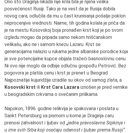
Ono što Draginja nikada nije krila bila je njena velika
posvećenost Rusiji. Tako je na vest da je Rusija dobila
novog cara, odlučila da mu u čast krunisanja pošalje poklon
neprocenjive vrednosti. Naime, tih godina kolala je priča da
je na mestu Kosovskoj boja pronađen krst koji je po svom
izgledu mogao da pripada samo nekom hrišćanskom
velikašu, ako ne i samom knezu Lazaru. Krst se
generacijama nalazio u rukama jedne albanske porodice koja
je sve potencijalne kupce obijala tražeći basnoslovnu cenu.
Ni ovo nije moglo da odbije odlučnu gospođu Petrović. Bez
pogovora je platila cenu i krst je prenet u Beograd.
Najpoznatije kujundžije izradile su okov od samog zlata, a
Kosovski krst
ili
Krst Cara Lazara
iznošen je pred vernike
u beogradskim crkvama o svečanim prilikama.
Napokon, 1896. godine relikvija je spakovana i poslata u
Sankt Petersburg sa pismom u kome je Draginja caru
prenosi zahvalnost i ljubav od „
jedne pravoslavne Srpkinje i
u ime svih Srba koji osećaju odanost i ljubav prema Rusiji“
.