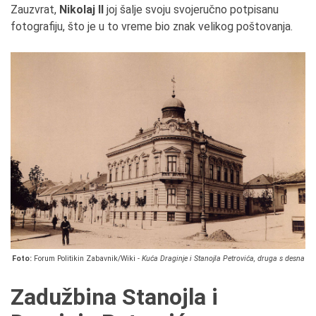
Zauzvrat,
Nikolaj II
joj šalje svoju svojeručno potpisanu
fotografiju, što je u to vreme bio znak velikog poštovanja.
Foto:
Forum Politikin Zabavnik/Wiki -
Kuća Draginje i Stanojla Petrovića, druga s desna
Zadužbina Stanojla i