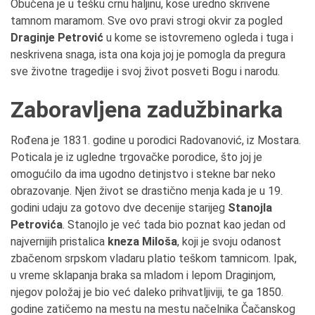
Obučena je u tešku crnu haljinu, kose uredno skrivene
tamnom maramom. Sve ovo pravi strogi okvir za pogled
Draginje Petrović
u kome se istovremeno ogleda i tuga i
neskrivena snaga, ista ona koja joj je pomogla da pregura
sve životne tragedije i svoj život posveti Bogu i narodu.
Zaboravljena zadužbinarka
Rođena je 1831. godine u porodici Radovanović, iz Mostara.
Poticala je iz ugledne trgovačke porodice, što joj je
omogućilo da ima ugodno detinjstvo i stekne bar neko
obrazovanje. Njen život se drastično menja kada je u 19.
godini udaju za gotovo dve decenije starijeg
Stanojla
Petrovića
. Stanojlo je već tada bio poznat kao jedan od
najvernijih pristalica
kneza Miloša
, koji je svoju odanost
zbačenom srpskom vladaru platio teškom tamnicom. Ipak,
u vreme sklapanja braka sa mladom i lepom Draginjom,
njegov položaj je bio već daleko prihvatljiviji, te ga 1850.
godine zatičemo na mestu na mestu načelnika Čačanskog