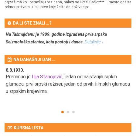
pejzažima koji ostavljaju bez daha, nalazi se Hotel Sedlo**** – mesto gde se
odmor pretvara u iskustvo koje želite da doživite po...
DA LI STE ZNALI …?
Na Tašmajdanu je 1909. godine izgrađena prva srpska
Seizmološka stanica, koja postoji i danas.
Detaljnije ›
NA DANAŠNJI DAN …
8.8.1930.
8.
Preminuo je
Ilija Stanojević
, jedan od najstarijih srpkih
U 
u
glumaca, prvi srpski režiser, jedan od prvih filmskih glumaca
u srpskim krajevima.
KURSNA LISTA