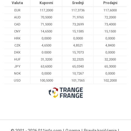
Valuta
Kupovni
Srednji
Prodajni
EUR
117,2000
117,3736
117,6000
AUD
70,5000
71,9765
72,2000
CAD
71,5000
73,2699
73,4000
CNY
14,6500
15,1585
15,1500
HRK
0,0000
0,0000
0,0000
CZK
4,6500
4,8521
4,8400
DKK
0.0000
15,7073
0,0000
HUF
31,3200
32,2325
32,2000
JPY
63,6000
65,0340
65,3000
NOK
0,0000
10,7267
0,0000
USD
100,5000
101,7565
102,2000
© 2001 - 2026 011info.com
O nama
Pravila korišćenja