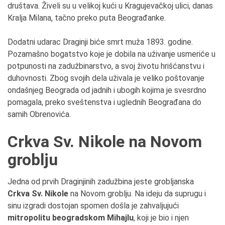
društava. Živeli su u velikoj kući u Kragujevačkoj ulici, danas
Kralja Milana, tačno preko puta Beograđanke.
Dodatni udarac Draginji biće smrt muža 1893. godine.
Pozamašno bogatstvo koje je dobila na uživanje usmeriće u
potpunosti na zadužbinarstvo, a svoj životu hrišćanstvu i
duhovnosti. Zbog svojih dela uživala je veliko poštovanje
ondašnjeg Beograda od jadnih i ubogih kojima je svesrdno
pomagala, preko sveštenstva i uglednih Beograđana do
samih Obrenovića.
Crkva Sv. Nikole na Novom
groblju
Jedna od prvih Draginjinih zadužbina jeste grobljanska
Crkva Sv. Nikole
na Novom groblju. Na ideju da suprugu i
sinu izgradi dostojan spomen došla je zahvaljujući
mitropolitu beogradskom Mihajlu
, koji je bio i njen