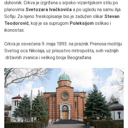
duhovnik. Crkva je izgrđena u srpsko-vizantijskom stilu po
planovima
Svetozara Ivačkovića
a po ugledu na samu Aja
Sofiju. Za njeno freskopisanje bio je zadužen slikar
Stevan
Teodorović
, koji je sa suprugom
Poleksijom
oslikao i
ikonostas.
Crkva je osvećena 9. maja 1893. na praznik Prenosa moštiju
Svetog oca Nikolaja, uz prisustvo mitropolita, svih važnijih
državnih zvanica i velikog broja Beograđana.