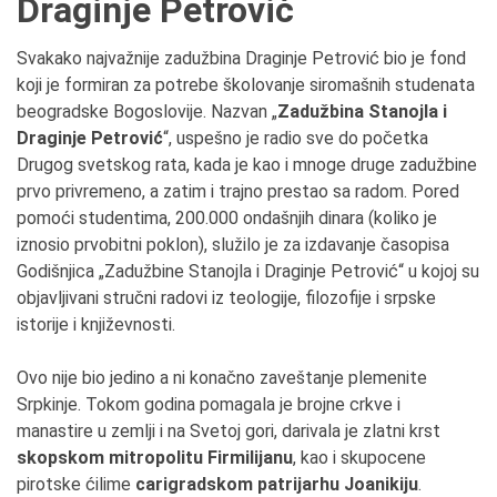
Draginje Petrović
Svakako najvažnije zadužbina Draginje Petrović bio je fond
koji je formiran za potrebe školovanje siromašnih studenata
beogradske Bogoslovije. Nazvan „
Zadužbina Stanojla i
Draginje Petrović
“, uspešno je radio sve do početka
Drugog svetskog rata, kada je kao i mnoge druge zadužbine
prvo privremeno, a zatim i trajno prestao sa radom. Pored
pomoći studentima, 200.000 ondašnjih dinara (koliko je
iznosio prvobitni poklon), služilo je za izdavanje časopisa
Godišnjica „Zadužbine Stanojla i Draginje Petrović“ u kojoj su
objavljivani stručni radovi iz teologije, filozofije i srpske
istorije i književnosti.
Ovo nije bio jedino a ni konačno zaveštanje plemenite
Srpkinje. Tokom godina pomagala je brojne crkve i
manastire u zemlji i na Svetoj gori, darivala je zlatni krst
skopskom mitropolitu Firmilijanu
, kao i skupocene
pirotske ćilime
carigradskom patrijarhu Joanikiju
.