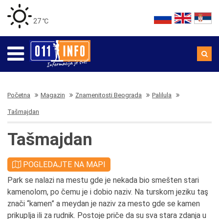
27 ℃
Početna
Magazin
Znamenitosti Beograda
Palilula
Tašmajdan
Tašmajdan
POGLEDAJTE NA MAPI
Park se nalazi na mestu gde je nekada bio smešten stari
kamenolom, po čemu je i dobio naziv. Na turskom jeziku taş
znači “kamen” a meydan je naziv za mesto gde se kamen
prikuplja ili za rudnik. Postoje priče da su sva stara zdanja u