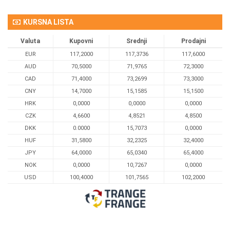
KURSNA LISTA
Valuta
Kupovni
Srednji
Prodajni
EUR
117,2000
117,3736
117,6000
AUD
70,5000
71,9765
72,3000
CAD
71,4000
73,2699
73,3000
CNY
14,7000
15,1585
15,1500
HRK
0,0000
0,0000
0,0000
CZK
4,6600
4,8521
4,8500
DKK
0.0000
15,7073
0,0000
HUF
31,5800
32,2325
32,4000
JPY
64,0000
65,0340
65,4000
NOK
0,0000
10,7267
0,0000
USD
100,4000
101,7565
102,2000