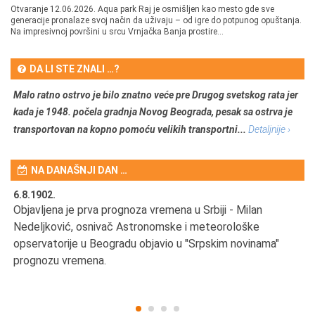
Otvaranje 12.06.2026. Aqua park Raj je osmišljen kao mesto gde sve
generacije pronalaze svoj način da uživaju – od igre do potpunog opuštanja.
Na impresivnoj površini u srcu Vrnjačka Banja prostire...
DA LI STE ZNALI …?
Malo ratno ostrvo je bilo znatno veće pre Drugog svetskog rata jer
kada je 1948. počela gradnja Novog Beograda, pesak sa ostrva je
transportovan na kopno pomoću velikih transportni...
Detaljnije ›
NA DANAŠNJI DAN …
6.8.1902.
6.
Objavljena je prva prognoza vremena u Srbiji - Milan
Od
Nedeljković, osnivač Astronomske i meteorološke
SA
opservatorije u Beogradu objavio u "Srpskim novinama"
prognozu vremena.