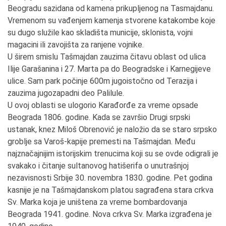
Beogradu sazidana od kamena prikupljenog na Tasmajdanu.
Vremenom su vađenjem kamenja stvorene katakombe koje
su dugo služile kao skladišta municije, sklonista, vojni
magacini ili zavojišta za ranjene vojnike.
U širem smislu Tašmajdan zauzima čitavu oblast od ulica
Ilije Garašanina i 27. Marta pa do Beogradske i Karnegijeve
ulice. Sam park počinje 600m jugoistočno od Terazija i
zauzima jugozapadni deo Palilule.
U ovoj oblasti se ulogorio Karađorđe za vreme opsade
Beograda 1806. godine. Kada se završio Drugi srpski
ustanak, knez Miloš Obrenović je naložio da se staro srpsko
groblje sa Varoš-kapije premesti na Tašmajdan. Među
najznačajnijim istorijskim trenucima koji su se ovde odigrali je
svakako i čitanje sultanovog hatišerifa o unutrašnjoj
nezavisnosti Srbije 30. novembra 1830. godine. Pet godina
kasnije je na Tašmajdanskom platou sagrađena stara crkva
Sv. Marka koja je uništena za vreme bombardovanja
Beograda 1941. godine. Nova crkva Sv. Marka izgrađena je