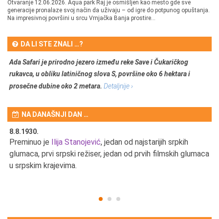
Otvaranje 12.06.2026. Aqua park Raj je osmišljen kao mesto gde sve
generacije pronalaze svoj način da uživaju – od igre do potpunog opuštanja.
Na impresivnoj površini u srcu Vrnjačka Banja prostire...
DA LI STE ZNALI …?
Ada Safari je prirodno jezero između reke Save i Čukaričkog
rukavca, u obliku latiničnog slova S, površine oko 6 hektara i
prosečne dubine oko 2 metara.
Detaljnije ›
NA DANAŠNJI DAN …
8.8.1930.
8.
Preminuo je
Ilija Stanojević
, jedan od najstarijih srpkih
U 
u
glumaca, prvi srpski režiser, jedan od prvih filmskih glumaca
u srpskim krajevima.