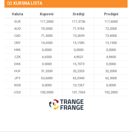
KURSNA LISTA
Valuta
Kupovni
Srednji
Prodajni
EUR
117,2000
117,3736
117,6000
AUD
70,5000
71,9765
72,2000
CAD
71,5000
73,2699
73,4000
CNY
14,6500
15,1585
15,1500
HRK
0,0000
0,0000
0,0000
CZK
4,6500
4,8521
4,8400
DKK
0.0000
15,7073
0,0000
HUF
31,3200
32,2325
32,2000
JPY
63,6000
65,0340
65,3000
NOK
0,0000
10,7267
0,0000
USD
100,5000
101,7565
102,2000