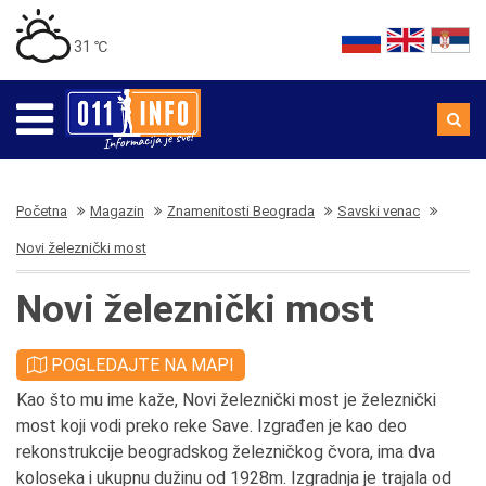
31 ℃
Početna
Magazin
Znamenitosti Beograda
Savski venac
Novi železnički most
Novi železnički most
POGLEDAJTE NA MAPI
Kao što mu ime kaže, Novi železnički most je železnički
most koji vodi preko reke Save. Izgrađen je kao deo
rekonstrukcije beogradskog železničkog čvora, ima dva
koloseka i ukupnu dužinu od 1928m. Izgradnja je trajala od