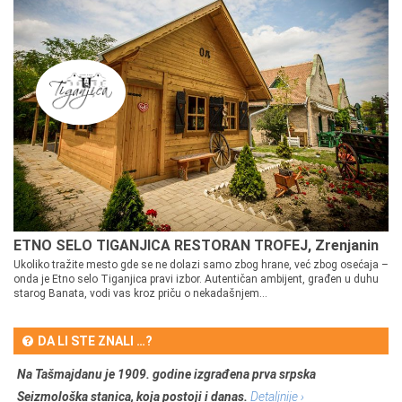
ETNO SELO TIGANJICA RESTORAN TROFEJ, Zrenjanin
Ukoliko tražite mesto gde se ne dolazi samo zbog hrane, već zbog osećaja –
onda je Etno selo Tiganjica pravi izbor. Autentičan ambijent, građen u duhu
starog Banata, vodi vas kroz priču o nekadašnjem...
DA LI STE ZNALI …?
Na Tašmajdanu je 1909. godine izgrađena prva srpska
Seizmološka stanica, koja postoji i danas.
Detaljnije ›