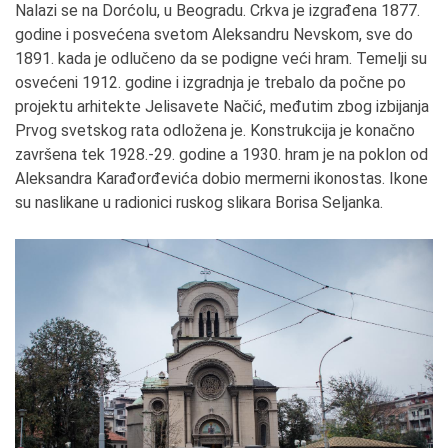
Nalazi se na Dorćolu, u Beogradu. Crkva je izgrađena 1877.
godine i posvećena svetom Aleksandru Nevskom, sve do
1891. kada je odlučeno da se podigne veći hram. Temelji su
osvećeni 1912. godine i izgradnja je trebalo da počne po
projektu arhitekte Jelisavete Načić, međutim zbog izbijanja
Prvog svetskog rata odložena je. Konstrukcija je konačno
završena tek 1928.-29. godine a 1930. hram je na poklon od
Aleksandra Karađorđevića dobio mermerni ikonostas. Ikone
su naslikane u radionici ruskog slikara Borisa Seljanka.