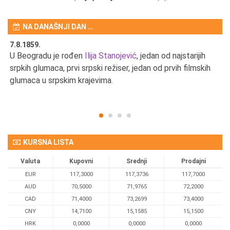
NA DANAŠNJI DAN …
7.8.1859.
7.
U Beogradu je rođen
Ilija Stanojević
, jedan od najstarijih
U 
srpkih glumaca, prvi srpski režiser, jedan od prvih filmskih
red
glumaca u srpskim krajevima.
KURSNA LISTA
Valuta
Kupovni
Srednji
Prodajni
EUR
117,3000
117,3736
117,7000
AUD
70,5000
71,9765
72,2000
CAD
71,4000
73,2699
73,4000
CNY
14,7100
15,1585
15,1500
HRK
0,0000
0,0000
0,0000