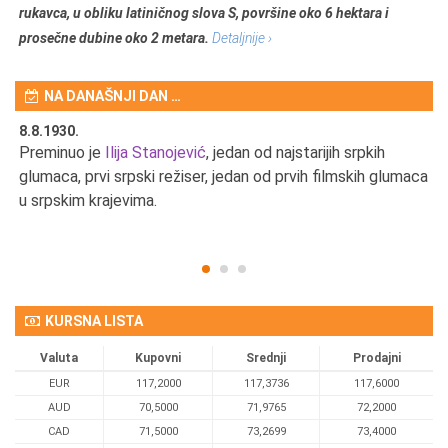
rukavca, u obliku latiničnog slova S, površine oko 6 hektara i
prosečne dubine oko 2 metara.
Detaljnije ›
NA DANAŠNJI DAN …
8.8.1930.
8.
Preminuo je
Ilija Stanojević
, jedan od najstarijih srpkih
U 
u
glumaca, prvi srpski režiser, jedan od prvih filmskih glumaca
u srpskim krajevima.
KURSNA LISTA
Valuta
Kupovni
Srednji
Prodajni
EUR
117,2000
117,3736
117,6000
AUD
70,5000
71,9765
72,2000
CAD
71,5000
73,2699
73,4000