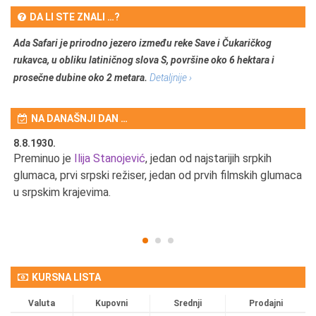
DA LI STE ZNALI …?
Ada Safari je prirodno jezero između reke Save i Čukaričkog
rukavca, u obliku latiničnog slova S, površine oko 6 hektara i
prosečne dubine oko 2 metara.
Detaljnije ›
NA DANAŠNJI DAN …
8.8.1930.
8.
Preminuo je
Ilija Stanojević
, jedan od najstarijih srpkih
U 
u
glumaca, prvi srpski režiser, jedan od prvih filmskih glumaca
u srpskim krajevima.
KURSNA LISTA
Valuta
Kupovni
Srednji
Prodajni