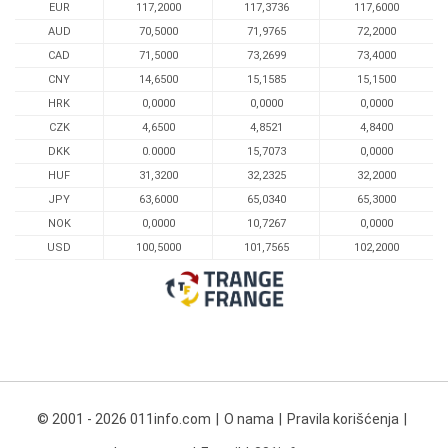
EUR
117,2000
117,3736
117,6000
AUD
70,5000
71,9765
72,2000
CAD
71,5000
73,2699
73,4000
CNY
14,6500
15,1585
15,1500
HRK
0,0000
0,0000
0,0000
CZK
4,6500
4,8521
4,8400
DKK
0.0000
15,7073
0,0000
HUF
31,3200
32,2325
32,2000
JPY
63,6000
65,0340
65,3000
NOK
0,0000
10,7267
0,0000
USD
100,5000
101,7565
102,2000
© 2001 - 2026 011info.com
O nama
Pravila korišćenja