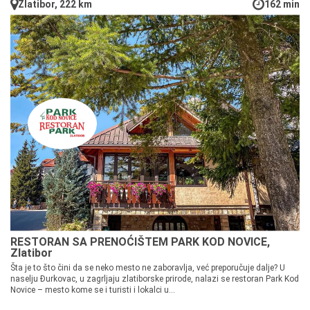
Zlatibor, 222 km
162 min
RESTORAN SA PRENOĆIŠTEM PARK KOD NOVICE,
Zlatibor
Šta je to što čini da se neko mesto ne zaboravlja, već preporučuje dalje? U
naselju Đurkovac, u zagrljaju zlatiborske prirode, nalazi se restoran Park Kod
Novice – mesto kome se i turisti i lokalci u...