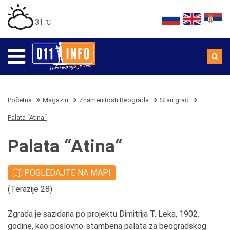
31 ℃
Početna
Magazin
Znamenitosti Beograda
Stari grad
Palata “Atina“
Palata “Atina“
POGLEDAJTE NA MAPI
(Terazije 28)
Zgrada je sazidana po projektu Dimitrija T. Leka, 1902.
godine, kao poslovno-stambena palata za beogradskog