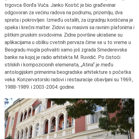
trgovca Đorđa Vuča. Janko Kostić je bio građevinar
odgovoran za većinu radova na podrumu, prizemlju, dva
sprata i pokrovljen. Između ostalih, za izgradnju korišćena je
opeka i krečni malter. Zidovi su masivni sa ravnim plafonima i
plitkim pruskim svodovima. Zidne površine ukrašene su
aplikacijama u obliku cvetnih pervaza čime se u to vreme u
Beogradu mogla pohvaliti samo još zgrada Smederevske
banke na kojoj je radio arhitekta M. Ruvidić. Po čistoći
stilskih i kompozicionih elemenata, „Atina“ je među
antologijskim primerima beogradske arhitekture s početka
veka. Konzervatorski radovi i restauracije obavljani su 1969.,
1988-1989. i 2003-2004. godine.