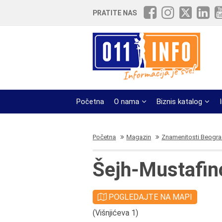
PRATITE NAS
Početna
O nama
Biznis katalog
Početna
Magazin
Znamenitosti Beogr
Šejh-Mustafin
POGLEDAJTE NA MAPI
(Višnjićeva 1)