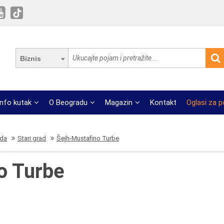
Biznis
Info kutak
O Beogradu
Magazin
Kontakt
Oglasi za 
ada
Stari grad
Šejh-Mustafino Turbe
o Turbe