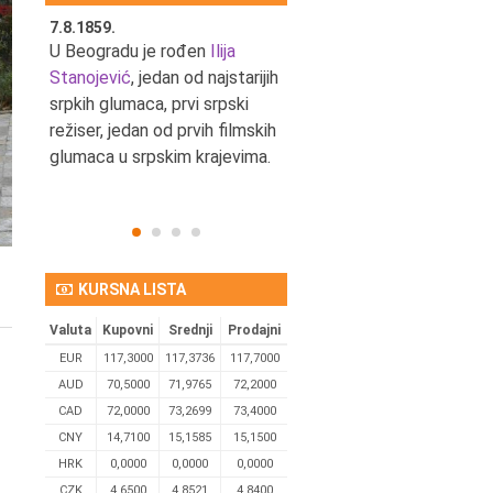
7.8.1859.
7.8.1855.
tić,
U Beogradu je rođen
Ilija
U Beogradu je rođen Svetis
Stanojević
, jedan od najstarijih
Dinulović, pozorišni glumac 
srpkih glumaca, prvi srpski
reditelj.
režiser, jedan od prvih filmskih
glumaca u srpskim krajevima.
KURSNA LISTA
Valuta
Kupovni
Srednji
Prodajni
EUR
117,3000
117,3736
117,7000
AUD
70,5000
71,9765
72,2000
CAD
72,0000
73,2699
73,4000
CNY
14,7100
15,1585
15,1500
HRK
0,0000
0,0000
0,0000
CZK
4,6500
4,8521
4,8400