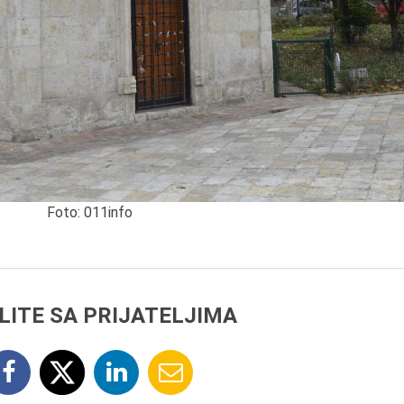
7.8.2015.
Preminula je Đurđija Cve
pozorišna, filmska i TV
glumica.
Foto: 011info
LITE SA PRIJATELJIMA