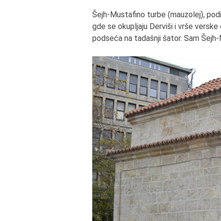
Šejh-Mustafino turbe (mauzolej), pod
gde se okupljaju Derviši i vrše verske
podseća na tadašnji šator. Sam Šejh-M