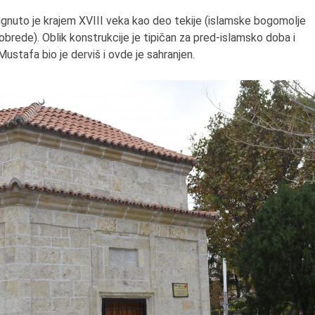
ignuto je krajem XVIII veka kao deo tekije (islamske bogomolje
 obrede). Oblik konstrukcije je tipičan za pred-islamsko doba i
ustafa bio je derviš i ovde je sahranjen.