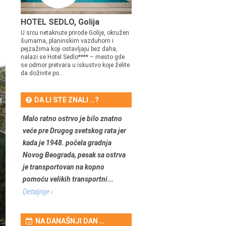
HOTEL SEDLO, Golija
U srcu netaknute prirode Golije, okružen
šumama, planinskim vazduhom i
pejzažima koji ostavljaju bez daha,
nalazi se Hotel Sedlo**** – mesto gde
se odmor pretvara u iskustvo koje želite
da doživite po...
DA LI STE ZNALI …?
Malo ratno ostrvo je bilo znatno
veće pre Drugog svetskog rata jer
kada je 1948. počela gradnja
Novog Beograda, pesak sa ostrva
je transportovan na kopno
pomoću velikih transportni...
Detaljnije ›
NA DANAŠNJI DAN …