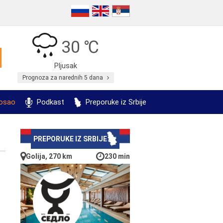
30 ℃
Pljusak
Prognoza za narednih 5 dana
posao
Podkast
Preporuke iz Srbije
PREPORUKE IZ SRBIJE
Golija, 270 km
230 min