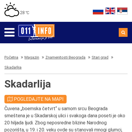
28 ℃
Početna
Magazin
Znamenitosti Beograda
Stari grad
Skadarlija
Skadarlija
POGLEDAJTE NA MAPI
Čuvena „boemska četvrt“ u samom srcu Beograda
smeštena je u Skadarskoj ulici i svakoga dana poseti je oko
20 hiljada ljudi. Zbog neposredne blizine Narodnog
pozorišta, u 19. i 20. veku ovde su stanovali mnogi glumci,