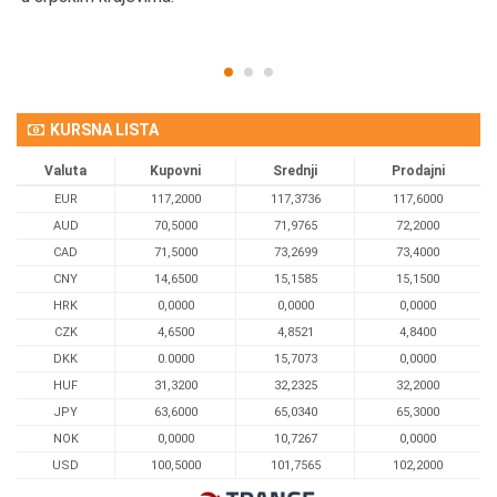
KURSNA LISTA
Valuta
Kupovni
Srednji
Prodajni
EUR
117,2000
117,3736
117,6000
AUD
70,5000
71,9765
72,2000
CAD
71,5000
73,2699
73,4000
CNY
14,6500
15,1585
15,1500
HRK
0,0000
0,0000
0,0000
CZK
4,6500
4,8521
4,8400
DKK
0.0000
15,7073
0,0000
HUF
31,3200
32,2325
32,2000
JPY
63,6000
65,0340
65,3000
NOK
0,0000
10,7267
0,0000
USD
100,5000
101,7565
102,2000