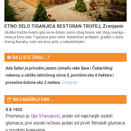
ETNO SELO TIGANJICA RESTORAN TROFEJ, Zrenjanin
Ukoliko tražite mesto gde se ne dolazi samo zbog hrane, već zbog osećaja –
onda je Etno selo Tiganjica pravi izbor. Autentičan ambijent, građen u duhu
starog Banata, vodi vas kroz priču o nekadašnjem...
DA LI STE ZNALI …?
Ada Safari je prirodno jezero između reke Save i Čukaričkog
rukavca, u obliku latiničnog slova S, površine oko 6 hektara i
prosečne dubine oko 2 metara.
Detaljnije ›
NA DANAŠNJI DAN …
8.8.1930.
8.
Preminuo je
Ilija Stanojević
, jedan od najstarijih srpkih
U 
u
glumaca, prvi srpski režiser, jedan od prvih filmskih glumaca
u srpskim krajevima.