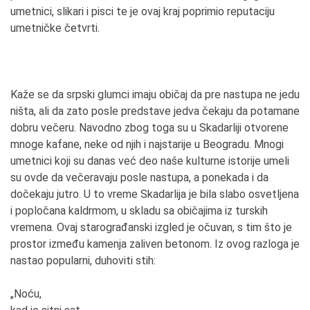
umetnici, slikari i pisci te je ovaj kraj poprimio reputaciju
umetničke četvrti.
Kaže se da srpski glumci imaju običaj da pre nastupa ne jedu
ništa, ali da zato posle predstave jedva čekaju da potamane
dobru večeru. Navodno zbog toga su u Skadarliji otvorene
mnoge kafane, neke od njih i najstarije u Beogradu. Mnogi
umetnici koji su danas već deo naše kulturne istorije umeli
su ovde da večeravaju posle nastupa, a ponekada i da
dočekaju jutro. U to vreme Skadarlija je bila slabo osvetljena
i popločana kaldrmom, u skladu sa običajima iz turskih
vremena. Ovaj starograđanski izgled je očuvan, s tim što je
prostor između kamenja zaliven betonom. Iz ovog razloga je
nastao popularni, duhoviti stih:
„Noću,