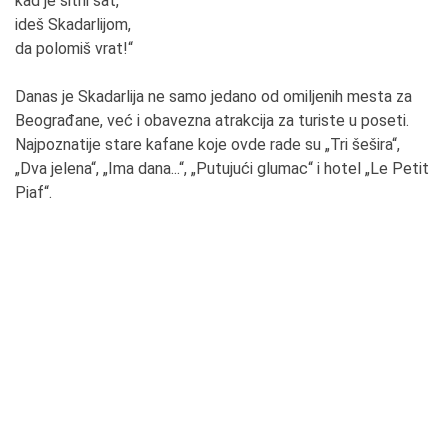
kad je sitni sat,
ideš Skadarlijom,
da polomiš vrat!“
Danas je Skadarlija ne samo jedano od omiljenih mesta za
Beograđane, već i obavezna atrakcija za turiste u poseti.
Najpoznatije stare kafane koje ovde rade su „Tri šešira“,
„Dva jelena“, „Ima dana...“, „Putujući glumac“ i hotel „Le Petit
Piaf“.