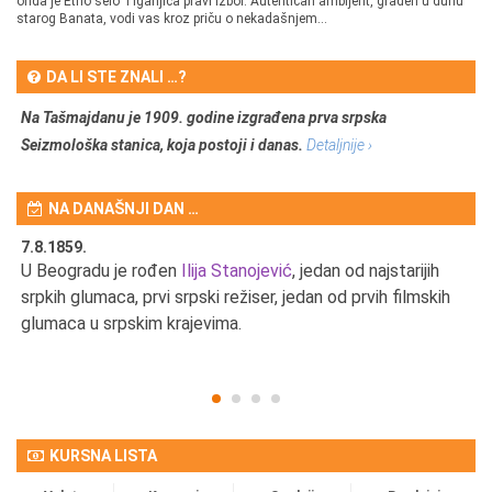
onda je Etno selo Tiganjica pravi izbor. Autentičan ambijent, građen u duhu
starog Banata, vodi vas kroz priču o nekadašnjem...
DA LI STE ZNALI …?
Na Tašmajdanu je 1909. godine izgrađena prva srpska
Seizmološka stanica, koja postoji i danas.
Detaljnije ›
NA DANAŠNJI DAN …
7.8.1859.
7.
U Beogradu je rođen
Ilija Stanojević
, jedan od najstarijih
U 
srpkih glumaca, prvi srpski režiser, jedan od prvih filmskih
red
glumaca u srpskim krajevima.
KURSNA LISTA