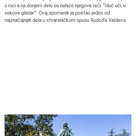
u ruci a na donjem delu se nalaze njegove reči: “Iduć uči, u
vekove gleda!”. Ovaj spomenik je postao jedno od
najznačajnijih dela u stvaralačkom opusu Rudolfa Valdeca.