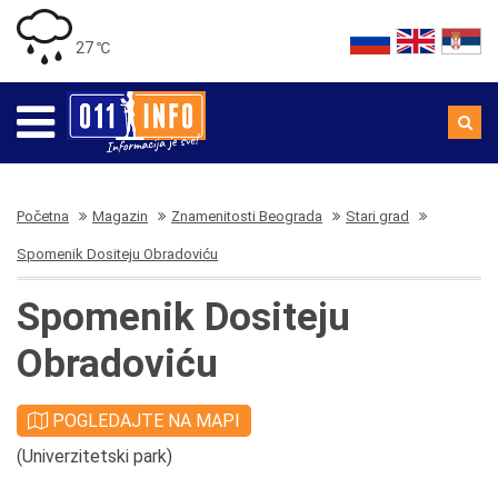
27 ℃
Početna
Magazin
Znamenitosti Beograda
Stari grad
Spomenik Dositeju Obradoviću
Spomenik Dositeju
Obradoviću
POGLEDAJTE NA MAPI
(Univerzitetski park)