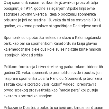
Ovaj spomenik našem velikom književniku i prosvetitelju
podignut je 1914. godine zalaganjem Srpske književne
zadruge i Jovana Skerlića. Ideja o podizanju spomenika
prisutna je još od sredine 19. veka da bi se ostvarila 1911.
godine, za vreme proslave stogodišnjice Dositejeve smrti.
Spomenik se u početku nalazio na ulazu u Kalemegdanski
park, kao par sa spomenikom Karađorđu na kraju glavne
kalemegdanske aleje duž koje su se nalazile biste mnogih
istorijskih ličnosti srbije.
Prilikom formiranja Univerzitetskog parka tokom tridesetih
godina 20. veka, spomenik je premešten ovde i postavljen
naspram spomenika Josifu Pančiću. Spomenik je bronzana
statua koju je izgradio vajar Rudolf Valdec i predstavlja
prvog srpskog prosvetitelja kao “heroja pera” koji putuje
svetom u potrazi za znanjem.
Prikazan je Dositej, u pokretu sa šeširom, knjigama i štapom