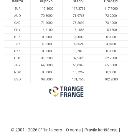
Valuta
Kupovni
Srednji
Prodajni
EUR
117,3000
117,3736
117,7000
AUD
70,5000
71,9765
72,2000
CAD
71,4000
73,2699
73,4000
CNY
14,7100
15,1585
15,1500
HRK
0,0000
0,0000
0,0000
CZK
4,6500
4,8521
4,8400
DKK
0.0000
15,7073
0,0000
HUF
31,3200
32,2325
32,2000
JPY
64,0000
65,0340
65,3000
NOK
0,0000
10,7267
0,0000
USD
99,5000
101,7565
102,2000
© 2001 - 2026 011info.com
O nama
Pravila korišćenja