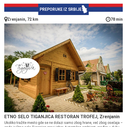
PREPORUKE IZ SRBIJE
Zrenjanin, 72 km
78 min
ETNO SELO TIGANJICA RESTORAN TROFEJ, Zrenjanin
Ukoliko tražite mesto gde se ne dolazi samo zbog hrane, već zbog osećaja –