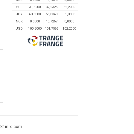
HUF
31,3200
32,2325
32,2000
JPY
63,6000
65,0340
65,3000
NOK
0,0000
10,7267
0,0000
USD
100,5000
101,7565
102,2000
381info.com