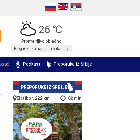
26 ℃
Promenljivo oblačno
Prognoza za narednih 5 dana
posao
Podkast
Preporuke iz Srbije
PREPORUKE IZ SRBIJE
Zlatibor, 222 km
162 min