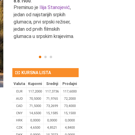
8.8.1930.
8.8.1898.
nović,
Preminuo je
Ilija Stanojević
,
U Beogradu je rođen Pavle
ditelj,
jedan od najstarijih srpkih
Bihalji, književnik i izdavač.
eta
glumaca, prvi srpski režiser,
jedan od prvih filmskih
glumaca u srpskim krajevima.
KURSNA LISTA
Valuta
Kupovni
Srednji
Prodajni
EUR
117,2000
117,3736
117,6000
AUD
70,5000
71,9765
72,2000
CAD
71,5000
73,2699
73,4000
CNY
14,6500
15,1585
15,1500
HRK
0,0000
0,0000
0,0000
CZK
4,6500
4,8521
4,8400
DKK
0.0000
15,7073
0,0000