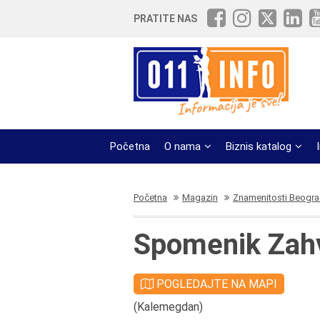
PRATITE NAS
Početna
O nama
Biznis katalog
Početna
Magazin
Znamenitosti Beogr
Spomenik Zahv
POGLEDAJTE NA MAPI
(Kalemegdan)