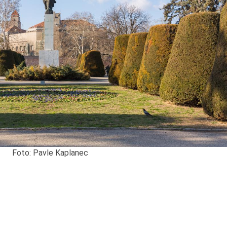
8.8.2013.
Preminuo je Dejan Kosa
istoričar filma, filmski re
profesor i dekan Fakult
dramskih umetnosti u
Beogradu.
Foto: Pavle Kaplanec