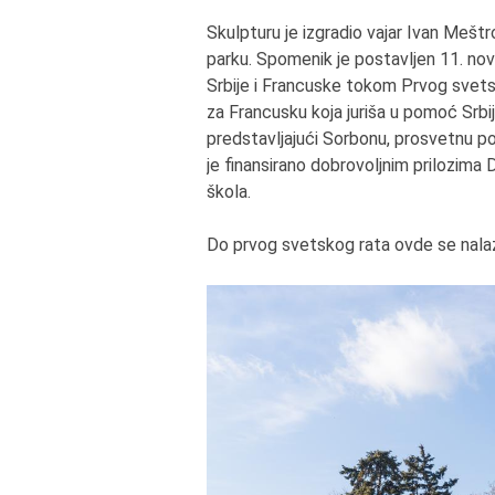
Skulpturu je izgradio vajar Ivan Me
parku. Spomenik je postavljen 11. nov
Srbije i Francuske tokom Prvog svetsk
za Francusku koja juriša u pomoć Srbij
predstavljajući Sorbonu, prosvetnu p
je finansirano dobrovoljnim prilozima 
škola.
Do prvog svetskog rata ovde se nala