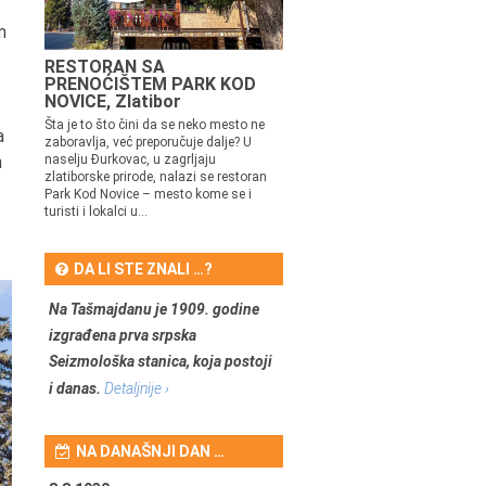
m
RESTORAN SA
PRENOĆIŠTEM PARK KOD
NOVICE, Zlatibor
Šta je to što čini da se neko mesto ne
a
zaboravlja, već preporučuje dalje? U
h
naselju Đurkovac, u zagrljaju
zlatiborske prirode, nalazi se restoran
Park Kod Novice – mesto kome se i
turisti i lokalci u...
DA LI STE ZNALI …?
Na Tašmajdanu je 1909. godine
izgrađena prva srpska
Seizmološka stanica, koja postoji
i danas.
Detaljnije ›
NA DANAŠNJI DAN …