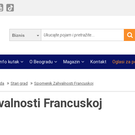
Biznis
Info kutak
O Beogradu
Magazin
Kontakt
Oglasi za 
ada
Stari grad
Spomenik Zahvalnosti Francuskoj
alnosti Francuskoj