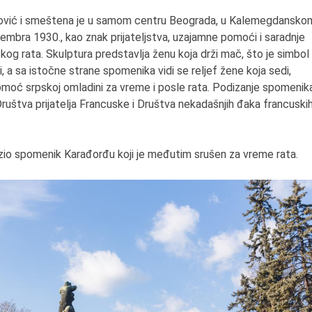
štrović i smeštena je u samom centru Beograda, u Kalemegdansko
embra 1930., kao znak prijateljstva, uzajamne pomoći i saradnje
og rata. Skulptura predstavlja ženu koja drži mač, što je simbol
i, a sa istočne strane spomenika vidi se reljef žene koja sedi,
omoć srpskoj omladini za vreme i posle rata. Podizanje spomenik
Društva prijatelja Francuske i Društva nekadašnjih đaka francuski
zio spomenik Karađorđu koji je međutim srušen za vreme rata.