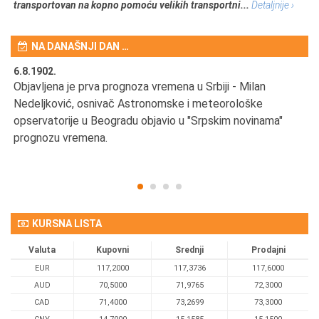
transportovan na kopno pomoću velikih transportni...
Detaljnije ›
NA DANAŠNJI DAN …
6.8.1902.
6.
Objavljena je prva prognoza vremena u Srbiji - Milan
Od
Nedeljković, osnivač Astronomske i meteorološke
SA
opservatorije u Beogradu objavio u "Srpskim novinama"
prognozu vremena.
KURSNA LISTA
Valuta
Kupovni
Srednji
Prodajni
EUR
117,2000
117,3736
117,6000
AUD
70,5000
71,9765
72,3000
CAD
71,4000
73,2699
73,3000