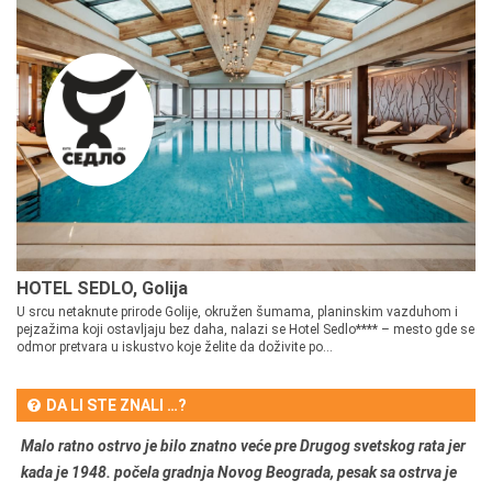
HOTEL SEDLO, Golija
U srcu netaknute prirode Golije, okružen šumama, planinskim vazduhom i
pejzažima koji ostavljaju bez daha, nalazi se Hotel Sedlo**** – mesto gde se
odmor pretvara u iskustvo koje želite da doživite po...
DA LI STE ZNALI …?
Malo ratno ostrvo je bilo znatno veće pre Drugog svetskog rata jer
kada je 1948. počela gradnja Novog Beograda, pesak sa ostrva je