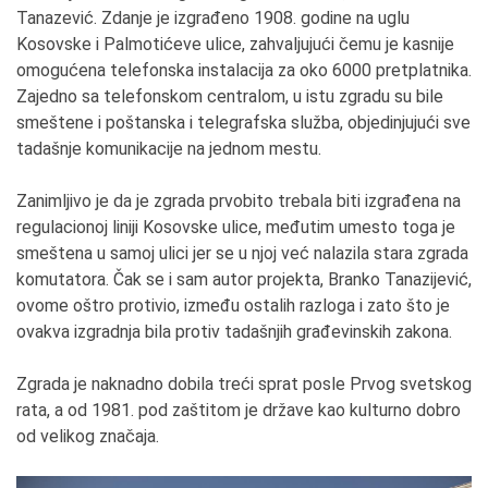
Tanazević. Zdanje je izgrađeno 1908. godine na uglu
Kosovske i Palmotićeve ulice, zahvaljujući čemu je kasnije
omogućena telefonska instalacija za oko 6000 pretplatnika.
Zajedno sa telefonskom centralom, u istu zgradu su bile
smeštene i poštanska i telegrafska služba, objedinjujući sve
tadašnje komunikacije na jednom mestu.
Zanimljivo je da je zgrada prvobito trebala biti izgrađena na
regulacionoj liniji Kosovske ulice, međutim umesto toga je
smeštena u samoj ulici jer se u njoj već nalazila stara zgrada
komutatora. Čak se i sam autor projekta, Branko Tanazijević,
ovome oštro protivio, između ostalih razloga i zato što je
ovakva izgradnja bila protiv tadašnjih građevinskih zakona.
Zgrada je naknadno dobila treći sprat posle Prvog svetskog
rata, a od 1981. pod zaštitom je države kao kulturno dobro
od velikog značaja.