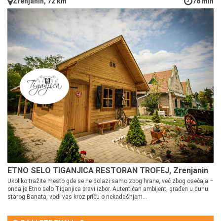
Zrenjanin, 72 km
78 min
ETNO SELO TIGANJICA RESTORAN TROFEJ, Zrenjanin
Ukoliko tražite mesto gde se ne dolazi samo zbog hrane, već zbog osećaja –
onda je Etno selo Tiganjica pravi izbor. Autentičan ambijent, građen u duhu
starog Banata, vodi vas kroz priču o nekadašnjem...