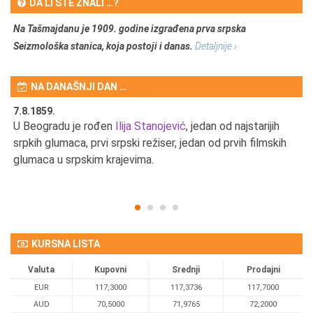
DA LI STE ZNALI …?
Na Tašmajdanu je 1909. godine izgrađena prva srpska
Seizmološka stanica, koja postoji i danas.
Detaljnije ›
NA DANAŠNJI DAN …
7.8.1859.
7.
U Beogradu je rođen
Ilija Stanojević
, jedan od najstarijih
U 
srpkih glumaca, prvi srpski režiser, jedan od prvih filmskih
red
glumaca u srpskim krajevima.
KURSNA LISTA
Valuta
Kupovni
Srednji
Prodajni
EUR
117,3000
117,3736
117,7000
AUD
70,5000
71,9765
72,2000