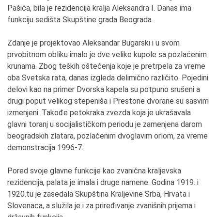
Pašića, bila je rezidencija kralja Aleksandra I. Danas ima
funkciju sedišta Skupštine grada Beograda.
Zdanje je projektovao Aleksandar Bugarski i u svom
prvobitnom obliku imalo je dve velike kupole sa pozlaćenim
krunama. Zbog teških oštećenja koje je pretrpela za vreme
oba Svetska rata, danas izgleda delimično različito. Pojedini
delovi kao na primer Dvorska kapela su potpuno srušeni a
drugi poput velikog stepeniša i Prestone dvorane su sasvim
izmenjeni. Takođe petokraka zvezda koja je ukrašavala
glavni toranj u socijalističkom periodu je zamenjena darom
beogradskih zlatara, pozlaćenim dvoglavim orlom, za vreme
demonstracija 1996-7.
Pored svoje glavne funkcije kao zvanična kraljevska
rezidencija, palata je imala i druge namene. Godina 1919. i
1920.tu je zasedala Skupština Kraljevine Srba, Hrvata i
Slovenaca, a služila je i za priređivanje zvanišnih prijema i