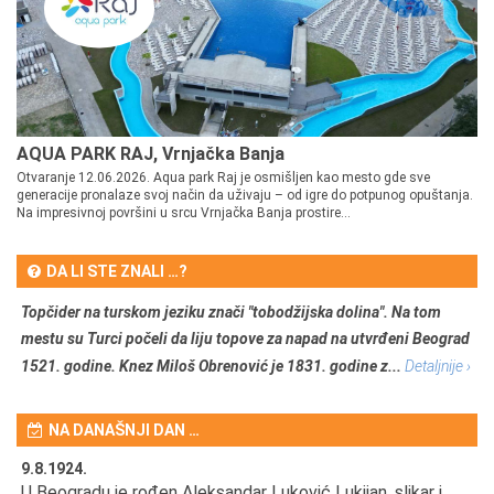
AQUA PARK RAJ, Vrnjačka Banja
Otvaranje 12.06.2026. Aqua park Raj je osmišljen kao mesto gde sve
generacije pronalaze svoj način da uživaju – od igre do potpunog opuštanja.
Na impresivnoj površini u srcu Vrnjačka Banja prostire...
DA LI STE ZNALI …?
Topčider na turskom jeziku znači "tobodžijska dolina". Na tom
mestu su Turci počeli da liju topove za napad na utvrđeni Beograd
1521. godine. Knez Miloš Obrenović je 1831. godine z...
Detaljnije ›
NA DANAŠNJI DAN …
9.8.1924.
9.
U Beogradu je rođen Aleksandar Luković Lukijan, slikar i
Pr