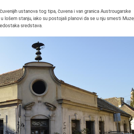
glumica.
ajčuvenijih ustanova tog tipa, čuvena i van granica Austrougarske
u lošem stanju, iako su postojali planovi da se u nju smesti Muze
nedostaka sredstava.