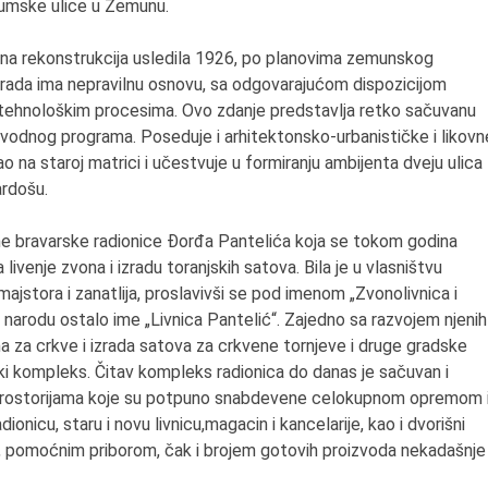
gumske ulice u Zemunu.
ljna rekonstrukcija usledila 1926, po planovima zemunskog
grada ima nepravilnu osnovu, sa odgovarajućom dispozicijom
tehnološkim procesima. Ovo zdanje predstavlja retko sačuvanu
zvodnog programa. Poseduje i arhitektonsko-urbanističke i likovn
ao na staroj matrici i učestvuje u formiranju ambijenta dveju ulica
ardošu.
ne bravarske radionice Đorđa Pantelića koja se tokom godina
livenje zvona i izradu toranjskih satova. Bila je u vlasništvu
majstora i zanatlija, proslavivši se pod imenom „Zvonolivnica i
 u narodu ostalo ime „Livnica Pantelić“. Zajedno sa razvojem njenih
a za crkve i izrada satova za crkvene tornjeve i druge gradske
ki kompleks. Čitav kompleks radionica do danas je sačuvan i
 prostorijama koje su potpuno snabdevene celokupnom opremom 
onicu, staru i novu livnicu,magacin i kancelarije, kao i dvorišni
7.8.2015.
, pomoćnim priborom, čak i brojem gotovih proizvoda nekadašnje
Preminula je Đurđija Cve
pozorišna, filmska i TV