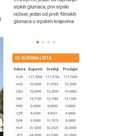
srpkih glumaca, prvi srpski
reditelj.
režiser, jedan od prvih filmskih
j
glumaca u srpskim krajevima.
KURSNA LISTA
Valuta
Kupovni
Srednji
Prodajni
EUR
117,3000
117,3736
117,7000
AUD
70,5000
71,9765
72,2000
CAD
72,0000
73,2699
73,4000
CNY
14,7100
15,1585
15,1500
HRK
0,0000
0,0000
0,0000
CZK
4,6500
4,8521
4,8400
DKK
0.0000
15,7073
0,0000
HUF
31,3200
32,2325
32,2000
JPY
64,0000
65,0340
65,3000