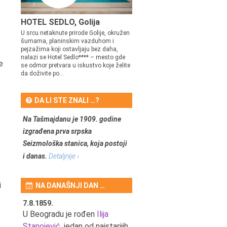
HOTEL SEDLO, Golija
U srcu netaknute prirode Golije, okružen
šumama, planinskim vazduhom i
pejzažima koji ostavljaju bez daha,
nalazi se Hotel Sedlo**** – mesto gde
e
se odmor pretvara u iskustvo koje želite
da doživite po...
DA LI STE ZNALI …?
Na Tašmajdanu je 1909. godine
izgrađena prva srpska
Seizmološka stanica, koja postoji
i danas.
Detaljnije ›
i
NA DANAŠNJI DAN …
7.8.1859.
7.8.1855.
tić,
U Beogradu je rođen
Ilija
U Beogradu je rođen Svetis
Stanojević
, jedan od najstarijih
Dinulović, pozorišni glumac 