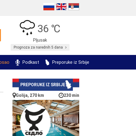
36 ℃
Pljusak
Prognoza za narednih 5 dana
posao
Podkast
Preporuke iz Srbije
PREPORUKE IZ SRBIJE
Golija, 270 km
230 min