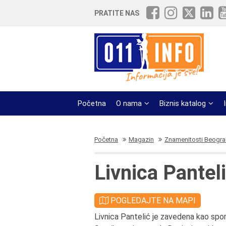
PRATITE NAS
Početna
O nama
Biznis katalog
Početna
Magazin
Znamenitosti Beogr
Livnica Pantel
POGLEDAJTE NA MAPI
Livnica Pantelić je zavedena kao spom