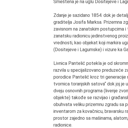
Smeštena je na uglu Dositejeve i La
Zdanje je sazidano 1854. dok je deta
graditelja Josifa Marksa. Prizemna z
zavisnom na zanatskim postupcima i 
zanatsku radionicu jedinstvenog proi
vrednosti, kao objekat koji markira ug
(Dositejeve i Lagumske) i vizure ka G
Livnica Pantelić potekla je od skrom
razvila u specijalizovano preduzeće za 
porodice Pantelić kroz tri generacije 
tvornica toranjskih satova“ dok joj je
dveju osnovnih programa (livenje zvon
objekte) takođe se razvijao i građans
obuhvata veliku prizemnu zgradu sa
inventarom za kovačnicu, bravarsku radi
prostor zajedno sa mašinama, alatom
radionice.