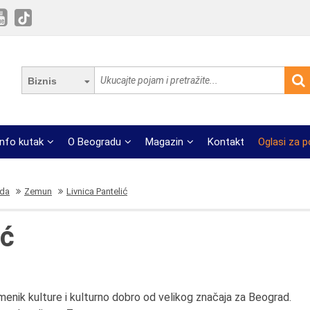
Biznis
Info kutak
O Beogradu
Magazin
Kontakt
Oglasi za 
ada
Zemun
Livnica Pantelić
ić
enik kulture i kulturno dobro od velikog značaja za Beograd.