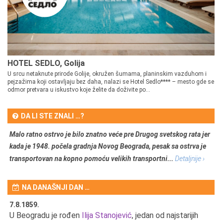
HOTEL SEDLO, Golija
U srcu netaknute prirode Golije, okružen šumama, planinskim vazduhom i
pejzažima koji ostavljaju bez daha, nalazi se Hotel Sedlo**** – mesto gde se
odmor pretvara u iskustvo koje želite da doživite po...
DA LI STE ZNALI …?
Malo ratno ostrvo je bilo znatno veće pre Drugog svetskog rata jer
kada je 1948. počela gradnja Novog Beograda, pesak sa ostrva je
transportovan na kopno pomoću velikih transportni...
Detaljnije ›
NA DANAŠNJI DAN …
7.8.1859.
7.
U Beogradu je rođen
Ilija Stanojević
, jedan od najstarijih
U 