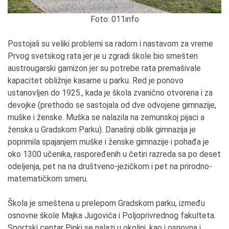
Foto: 011info
Postojali su veliki problemi sa radom i nastavom za vreme
Prvog svetskog rata jer je u zgradi škole bio smešten
austrougarski garnizon jer su potrebe rata premašivale
kapacitet obližnje kasarne u parku. Red je ponovo
ustanovljen do 1925., kada je škola zvanično otvorena i za
devojke (prethodo se sastojala od dve odvojene gimnazije,
muške i ženske. Muška se nalazila na zemunskoj pijaci a
ženska u Gradskom Parku). Današnji oblik gimnazija je
poprimila spajanjem muške i ženske gimnazije i pohađa je
oko 1300 učenika, raspoređenih u četiri razreda sa po deset
odeljenja, pet na na društveno-jezičkom i pet na prirodno-
matematičkom smeru.
Škola je smeštena u prelepom Gradskom parku, između
osnovne škole Majka Jugovića i Poljoprivrednog fakulteta.
Sportski centar Pinki se nalazi u okolini, kao i osnovna i