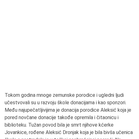
Tokom godina mnoge zemunske porodice i ugledni ljudi
učestvovali su u razvoju škole donacijama i kao sponzori.
Među najupečatljivijima je donacija porodice Aleksić koja je
pored novčane donacije takođe opremila i čitaonicu i
biblioteku. Tužan povod bila je smrt njihove kćerke
Jovankice, rođene Aleksić Dronjak koja je bila bivša učenica