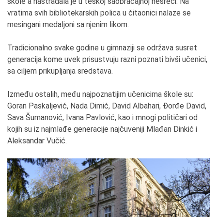
škole a nastradala je u teškoj saobraćajnoj nesreći. Na
vratima svih bibliotekarskih polica u čitaonici nalaze se
mesingani medaljoni sa njenim likom.
Tradicionalno svake godine u gimnaziji se održava susret
generacija kome uvek prisustvuju razni poznati bivši učenici,
sa ciljem prikupljanja sredstava.
Između ostalih, među najpoznatijim učenicima škole su:
Goran Paskaljević, Nada Dimić, David Albahari, Đorđe David,
Sava Šumanović, Ivana Pavlović, kao i mnogi političari od
kojih su iz najmlađe generacije najčuveniji Mlađan Dinkić i
Aleksandar Vučić.