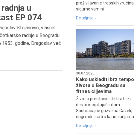
preživljavanje tropskih vrućina
radnja u
sigurno vam ni...
ast EP 074
Detaljnije ›
agoslav Stojanović, vlasnik
8.8.2013.
četkarske radnje u Beogradu.
Preminuo je Dejan Kosanović,
e 1953. godine, Dragoslav već
istoričar filma, filmski reditelj,
profesor i dekan Fakulteta dram
umetnosti u Beogradu.
30.07.2026
Kako uskladiti brz tempo
života u Beogradu sa
fitnes ciljevima
Život u prestonici diktira brz i
često iscrpljujući ritam.
Saobraćajne gužve na Gazeli,
dugi radni sati u kancelarijama.
Detaljnije ›