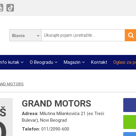
Biznis
Info kutak
O Beogradu
Magazin
Kontakt
Oglasi za 
AND MOTORS
GRAND MOTORS
Adresa:
Milutina Milankovića 21 (ex Treći
Bulevar), Novi Beograd
Telefon:
011/2090-600