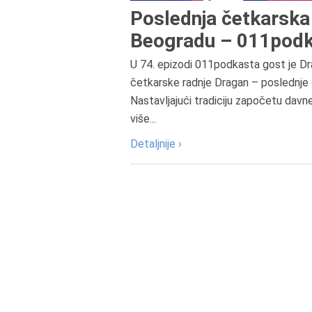
Poslednja četkarska 
Beogradu – 011podk
U 74. epizodi 011podkasta gost je Dr
četkarske radnje Dragan – poslednje 
Nastavljajući tradiciju započetu davn
više...
Detaljnije ›