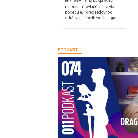
nudi Vam usluge koje svaki
renomirani, ovlašćeni servis
poseduje. Pored redovnog
održavanja novih vozila u gara...
PODKAST