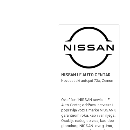
NISSAN LF AUTO CENTAR
Novosadski autoput 73a, Zemun
Ovlašćeni NISSAN servis - LF
Auto Centar, održava, servisira i
popravlja vozila marke NISSAN u
garantnom roku, kao i van njega.
Osoblje našeg servisa, kao deo
globalnog NISSAN- ovog tima,