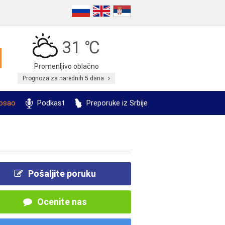
31 ℃
Promenljivo oblačno
Prognoza za narednih 5 dana
posao
Podkast
Preporuke iz Srbije
Pošaljite poruku
Ocenite nas