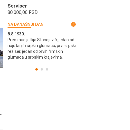
,
Serviser
80.000,00 RSD
NA DANAŠNJI DAN
8.8.1930.
8.8.1898.
Preminuo je Ilija Stanojević, jedan od
U Beogradu je rođen Pavle Biha
najstarijih srpkih glumaca, prvi srpski
književnik i izdavač.
skih
režiser, jedan od prvih filmskih
glumaca u srpskim krajevima.
..